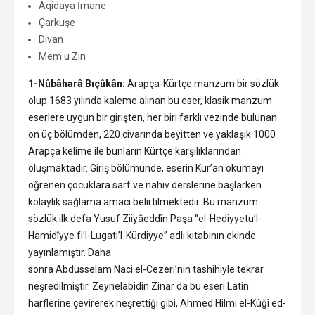
Aqidaya İmane
Çarkuşe
Divan
Mem u Zin
1-Nûbâharâ Bıçûkân:
Arapça-Kürtçe manzum bir sözlük
olup 1683 yılında kaleme alınan bu eser, klasik manzum
eserlere uygun bir girişten, her biri farklı vezinde bulunan
on üç bölümden, 220 civarında beyitten ve yaklaşık 1000
Arapça kelime ile bunların Kürtçe karşılıklarından
oluşmaktadır. Giriş bölümünde, eserin Kur’an okumayı
öğrenen çocuklara sarf ve nahiv derslerine başlarken
kolaylık sağlama amacı belirtilmektedir. Bu manzum
sözlük ilk defa Yusuf Ziiyâeddîn Paşa “el-Hediyyetü’l-
Hamidîyye fi’l-Lugati’l-Kürdiyye” adlı kitabının ekinde
yayınlamıştır. Daha
sonra Abdusselam Naci el-Cezeri’nin tashihiyle tekrar
neşredilmiştir. Zeynelabidin Zinar da bu eseri Latin
harflerine çevirerek neşrettiği gibi, Ahmed Hilmi el-Kûğî ed-