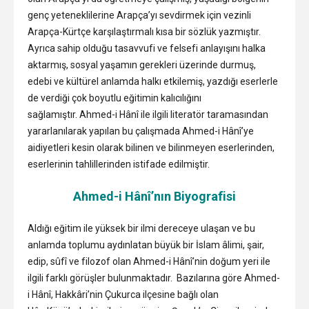
genç yeteneklilerine Arapça’yı sevdirmek için vezinli
Arapça-Kürtçe karşılaştırmalı kısa bir sözlük yazmıştır.
Ayrıca sahip olduğu tasavvufi ve felsefi anlayışını halka
aktarmış, sosyal yaşamın gerekleri üzerinde durmuş,
edebi ve kültürel anlamda halkı etkilemiş, yazdığı eserlerle
de verdiği çok boyutlu eğitimin kalıcılığını
sağlamıştır. Ahmed-i Hânî ile ilgili literatör taramasından
yararlanılarak yapılan bu çalışmada Ahmed-i Hânî’ye
aidiyetleri kesin olarak bilinen ve bilinmeyen eserlerinden,
eserlerinin tahlillerinden istifade edilmiştir.
Ahmed-i Hânî’nın Biyografisi
Aldığı eğitim ile yüksek bir ilmi dereceye ulaşan ve bu
anlamda toplumu aydınlatan büyük bir İslam âlimi, şair,
edip, sûfî ve filozof olan Ahmed-i Hânî’nin doğum yeri ile
ilgili farklı görüşler bulunmaktadır. Bazılarına göre Ahmed-
i Hânî, Hakkâri’nin Çukurca ilçesine bağlı olan