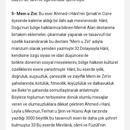
5- Mem u Zin:
Bu eser Ahmed-i Hânî’nin Şırnak’ın Cizre
ilçesinde kaleme aldığı bir ilahi aşk mesnevisidir. Hânî,
Doğu’nun bölge halklarınca bilinen Memê Alan destanına
birtakım eklemeler, çıkarmalar yaparak ve tasavvufi bir
özellik kazandırarak bu destanı “Mem u Zin” adıyla
manzum olarak yeniden yazmıştır.32 Dolayısıyla Hânî,
kendisine özgü siyasi ve idari düşüncesi ile
birlikte dönemin sosyal meselelerini, bölge halkının kültürel
özelliklerini esere yansıtmıştır. Hânî, bu eserde iyilik,
doğruluk, suçsuzluk, çaresizlik ve zayıflık Mem ile Zin’in
şahıslarında; kötülük, fitnecilik, ikiyüzlülük ve dalkavukluk
ise Bekir’in şahsında somutlaştırarak anlatmıştır.
Böylece toplumun terbiyesine dönük olumlu mesajlar
veren ve olumsuzluklara dikkat çektiren Ahmed-ı Hanî,
Leyla u Mecnun, Ferhat u Şirin ve Hüsnü Aşk tarzında
yazdığı 3000 beyitlik bu tasavvufi eseri ile daha çok şöhret
bulmuştur.33 Bu eserde Mevlânâ, câmî ve Füzûlî’nin