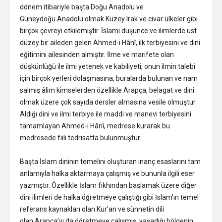
dönem itibariyle başta Doğu Anadolu ve
Güneydoğu Anadolu olmak Kuzey Irak ve civar ülkeler gibi
birçok çevreyi etkilemiştir. İslami düşünce ve ilimlerde üst
düzey bir aileden gelen Ahmed-i Hânî, ilk terbiyesini ve dini
eğitimini ailesinden almıştır. İlme ve marifete olan
düşkünlüğü ile ilmi yetenek ve kabiliyeti, onun ilmin talebi
için birçok yerleri dolaşmasına, buralarda bulunan ve nam
salmış âlim kimselerden özellikle Arapça, belagat ve dini
olmak üzere çok sayıda dersler almasına vesile olmuştur.
Aldığı dini ve ilmi terbiye ile maddi ve manevi terbiyesini
tamamlayan Ahmed-i Hânî, medrese kurarak bu
medresede fiili tedrisatta bulunmuştur.
Başta İslam dininin temelini oluşturan inanç esaslarını tam
anlamıyla halka aktarmaya çalışmış ve bununla ilgili eser
yazmıştır. Özellikle İslam fıkhından başlamak üzere diğer
dini ilimleri de halka öğretmeye çalıştığı gibi İslam’ın temel
referans kaynakları olan Kur’an ve sünnetin dili
olan Arapça’yı da öğretmeye çalışmış, yaşadığı bölgenin