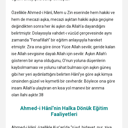
Özellikle Ahmed-i Hânî, Mem u Zin eserinde hem hakiki ve
hem de mecazi aşka, mecazi aşktan hakiki aşka geçişine
değindikten sonra her iki aşkın da Allah’a dayandığını
belirtmiştir. Dolayısıyla vahdet-ı vücûd çerçevesinde aynı
zamanda “Fenafillah” bir eğitim anlayışıyla hareket
etmiştir. Zira ona göre önce Yüce Allah sevilir, geride kalan
ise Allah sevgisine dayalı Allah için sevilir. Aşkın Allah’ı
gösteren bir ayna olduğunu, O’nun yoluna düşenlerin
kaybolmaması ve yolunu rahat bulması için aşkın güneş
gibi her yeri aydınlattığını belirten Hânî’ye göre aşk kimya
cinsinden güzel ve kıymetli bir cevherdir. Böylece ona göre
insanı Allah’a ulaştıran en kısa yol manevi bir arınma
olan İlahi aşktır.38
Ahmed-i Hânî’nin Halka Dönük Eğitim
Faaliyetleri
Ahmed-i Hânî, özellikle Kur’an’da “rüşd, hidayet, nur, ziya,