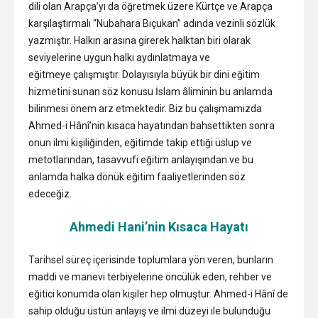
dili olan Arapça’yı da öğretmek üzere Kürtçe ve Arapça
karşılaştırmalı “Nubahara Bıçukan” adında vezinli sözlük
yazmıştır. Halkın arasına girerek halktan biri olarak
seviyelerine uygun halkı aydınlatmaya ve
eğitmeye çalışmıştır. Dolayısıyla büyük bir dini eğitim
hizmetini sunan söz konusu İslam âliminin bu anlamda
bilinmesi önem arz etmektedir. Biz bu çalışmamızda
Ahmed-i Hânî’nin kısaca hayatından bahsettikten sonra
onun ilmi kişiliğinden, eğitimde takip ettiği üslup ve
metotlarından, tasavvufi eğitim anlayışından ve bu
anlamda halka dönük eğitim faaliyetlerinden söz
edeceğiz.
Ahmedi Hani’nin Kısaca Hayatı
Tarihsel süreç içerisinde toplumlara yön veren, bunların
maddi ve manevi terbiyelerine öncülük eden, rehber ve
eğitici konumda olan kişiler hep olmuştur. Ahmed-i Hânî de
sahip olduğu üstün anlayış ve ilmi düzeyi ile bulunduğu