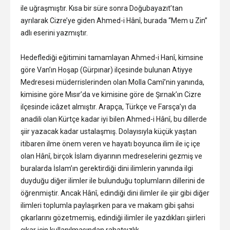
ile uğraşmıştır. Kısa bir süre sonra Doğubayazıt’tan
ayrılarak Cizre’ye giden Ahmed-i Hânî, burada “Mem u Zin”
adlı eserini yazmıştır.
Hedeflediği eğitimini tamamlayan Ahmed-i Hanî, kimsine
göre Van’ın Hoşap (Gürpınar) ilçesinde bulunan Atiyye
Medresesi müderrislerinden olan Molla Camî’nin yanında,
kimisine göre Mısır’da ve kimisine göre de Şırnak’ın Cizre
ilçesinde icâzet almıştır. Arapça, Türkçe ve Farsça’yı da
anadili olan Kürtçe kadar iyi bilen Ahmed-i Hânî, bu dillerde
şiir yazacak kadar ustalaşmış. Dolayısıyla küçük yaştan
itibaren ilme önem veren ve hayatı boyunca ilim ile iç içe
olan Hânî, birçok İslam diyarının medreselerini gezmiş ve
buralarda İslam’ın gerektirdiği dini ilimlerin yanında ilgi
duyduğu diğer ilimler ile bulunduğu toplumların dillerini de
öğrenmiştir. Ancak Hânî, edindiği dini ilimler ile şiir gibi diğer
ilimleri toplumla paylaşırken para ve makam gibi şahsi
çıkarlarını gözetmemiş, edindiği ilimler ile yazdıkları şiirleri