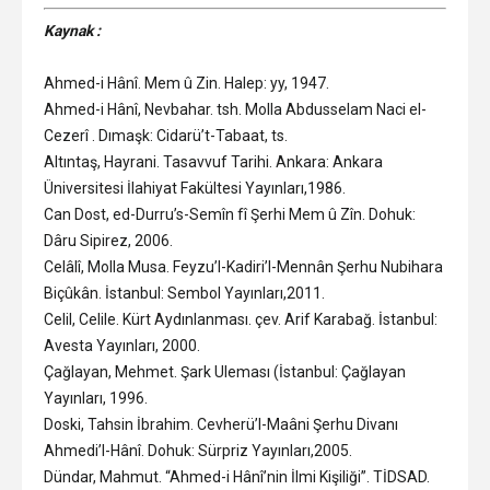
Kaynak :
Ahmed-i Hânî. Mem û Zin. Halep: yy, 1947.
Ahmed-i Hânî, Nevbahar. tsh. Molla Abdusselam Naci el-
Cezerî . Dımaşk: Cidarü’t-Tabaat, ts.
Altıntaş, Hayrani. Tasavvuf Tarihi. Ankara: Ankara
Üniversitesi İlahiyat Fakültesi Yayınları,1986.
Can Dost, ed-Durru’s-Semîn fî Şerhi Mem û Zîn. Dohuk:
Dâru Sipirez, 2006.
Celâlî, Molla Musa. Feyzu’l-Kadiri’l-Mennân Şerhu Nubihara
Biçûkân. İstanbul: Sembol Yayınları,2011.
Celil, Celile. Kürt Aydınlanması. çev. Arif Karabağ. İstanbul:
Avesta Yayınları, 2000.
Çağlayan, Mehmet. Şark Uleması (İstanbul: Çağlayan
Yayınları, 1996.
Doski, Tahsin İbrahim. Cevherü’l-Maâni Şerhu Divanı
Ahmedi’l-Hânî. Dohuk: Sürpriz Yayınları,2005.
Dündar, Mahmut. “Ahmed-i Hânî’nin İlmi Kişiliği”. TİDSAD.