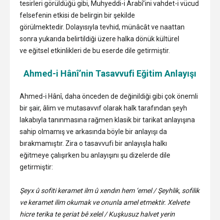
tesirleri görüldüğü gibi, Muhyeddi-i Arabî’ini vahdet-i vücud
felsefenin etkisi de belirgin bir şekilde
görülmektedir. Dolayısıyla tevhid, münâcât ve naattan
sonra yukarıda belirtildiği üzere halka dönük kültürel
ve eğitsel etkinlikleri de bu eserde dile getirmiştir.
Ahmed-i Hânî’nin Tasavvufi Eğitim Anlayışı
Ahmed-i Hânî, daha önceden de değinildiği gibi çok önemli
bir şair, âlim ve mutasavvıf olarak halk tarafından şeyh
lakabıyla tanınmasına rağmen klasik bir tarikat anlayışına
sahip olmamış ve arkasında böyle bir anlayışı da
bırakmamıştır. Zira o tasavvufi bir anlayışla halkı
eğitmeye çalışırken bu anlayışını şu dizelerde dile
getirmiştir:
Şeyx û sofiti keramet ilm û xendın hem ‘emel / Şeyhlik, sofilik
ve keramet ilim okumak ve onunla amel etmektir. Xelvete
hicre terika te şeriat bê xelel / Kuşkusuz halvet yerin