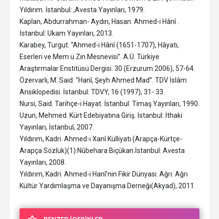
Yıldırım. İstanbul: ,Avesta Yayınları, 1979.
Kaplan, Abdurrahman- Aydın, Hasan. Ahmed-i Hânî .
İstanbul: Ukam Yayınları, 2013.
Karabey, Turgut. “Ahmed-i Hânî (1651-1707), Hâyatı,
Eserleri ve Mem u Zin Mesnevisi”. A.Ü. Türkiye
Araştırmalar Enstitüsü Dergisi. 30 (Erzurum 2006), 57-64.
Özervarlı, M. Said. “Hanî, Şeyh Ahmed Mad”. TDV İslâm
Ansiklopedisi. İstanbul: TDVY, 16 (1997), 31- 33.
Nursi, Said. Tarihçe-i Hayat. İstanbul: Timaş Yayınları, 1990.
Uzun, Mehmed. Kürt Edebiyatına Giriş. İstanbul: İthaki
Yayınları, İstanbul, 2007.
Yıldırım, Kadri. Ahmed-ı Xanî Külliyatı (Arapça-Kürtçe-
Arapça Sözlük)(1):Nûbehara Biçûkan.İstanbul: Avesta
Yayınları, 2008.
Yıldırım, Kadri. Ahmed-i Hanî’nin Fikir Dünyası. Ağrı: Ağrı
Kültür Yardımlaşma ve Dayanışma Derneği(Akyad), 2011.