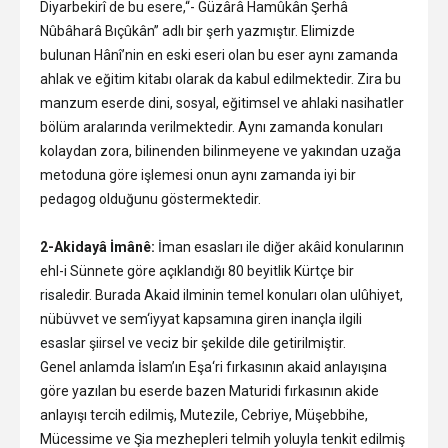
Diyarbekirî de bu esere,“- Güzârâ Hamûkân Şerhâ
Nûbâharâ Bıçûkân” adlı bir şerh yazmıştır. Elimizde
bulunan Hânî’nin en eski eseri olan bu eser aynı zamanda
ahlak ve eğitim kitabı olarak da kabul edilmektedir. Zira bu
manzum eserde dini, sosyal, eğitimsel ve ahlaki nasihatler
bölüm aralarında verilmektedir. Aynı zamanda konuları
kolaydan zora, bilinenden bilinmeyene ve yakından uzağa
metoduna göre işlemesi onun aynı zamanda iyi bir
pedagog olduğunu göstermektedir.
2-Akidayâ İmânê:
İman esasları ile diğer akâid konularının
ehl-i Sünnete göre açıklandığı 80 beyitlik Kürtçe bir
risaledir. Burada Akaid ilminin temel konuları olan ulûhiyet,
nübüvvet ve sem‘iyyat kapsamına giren inançla ilgili
esaslar şiirsel ve veciz bir şekilde dile getirilmiştir.
Genel anlamda İslam’ın Eşa‘ri fırkasının akaid anlayışına
göre yazılan bu eserde bazen Maturidi fırkasının akide
anlayışı tercih edilmiş, Mutezile, Cebriye, Müşebbihe,
Mücessime ve Şia mezhepleri telmih yoluyla tenkit edilmiş