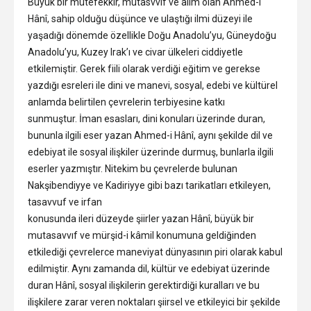
Büyük bir mütefekkir, mütasvvıf ve âlim olan Ahmed-i
Hânî, sahip olduğu düşünce ve ulaştığı ilmi düzeyi ile
yaşadığı dönemde özellikle Doğu Anadolu’yu, Güneydoğu
Anadolu’yu, Kuzey Irak’ı ve civar ülkeleri ciddiyetle
etkilemiştir. Gerek fiili olarak verdiği eğitim ve gerekse
yazdığı esreleri ile dini ve manevi, sosyal, edebi ve kültürel
anlamda belirtilen çevrelerin terbiyesine katkı
sunmuştur. İman esasları, dini konuları üzerinde duran,
bununla ilgili eser yazan Ahmed-i Hânî, aynı şekilde dil ve
edebiyat ile sosyal ilişkiler üzerinde durmuş, bunlarla ilgili
eserler yazmıştır. Nitekim bu çevrelerde bulunan
Nakşibendiyye ve Kadiriyye gibi bazı tarikatları etkileyen,
tasavvuf ve irfan
konusunda ileri düzeyde şiirler yazan Hânî, büyük bir
mutasavvıf ve mürşid-i kâmil konumuna geldiğinden
etkilediği çevrelerce maneviyat dünyasının piri olarak kabul
edilmiştir. Aynı zamanda dil, kültür ve edebiyat üzerinde
duran Hânî, sosyal ilişkilerin gerektirdiği kuralları ve bu
ilişkilere zarar veren noktaları şiirsel ve etkileyici bir şekilde