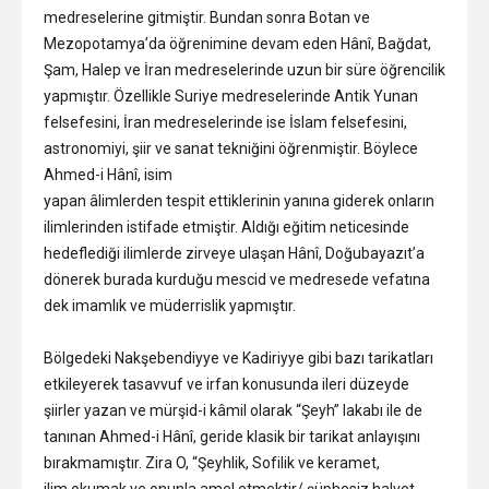
medreselerine gitmiştir. Bundan sonra Botan ve
Mezopotamya’da öğrenimine devam eden Hânî, Bağdat,
Şam, Halep ve İran medreselerinde uzun bir süre öğrencilik
yapmıştır. Özellikle Suriye medreselerinde Antik Yunan
felsefesini, İran medreselerinde ise İslam felsefesini,
astronomiyi, şiir ve sanat tekniğini öğrenmiştir. Böylece
Ahmed-i Hânî, isim
yapan âlimlerden tespit ettiklerinin yanına giderek onların
ilimlerinden istifade etmiştir. Aldığı eğitim neticesinde
hedeflediği ilimlerde zirveye ulaşan Hânî, Doğubayazıt’a
dönerek burada kurduğu mescid ve medresede vefatına
dek imamlık ve müderrislik yapmıştır.
Bölgedeki Nakşebendiyye ve Kadiriyye gibi bazı tarikatları
etkileyerek tasavvuf ve irfan konusunda ileri düzeyde
şiirler yazan ve mürşid-i kâmil olarak “Şeyh” lakabı ile de
tanınan Ahmed-i Hânî, geride klasik bir tarikat anlayışını
bırakmamıştır. Zira O, “Şeyhlik, Sofilik ve keramet,