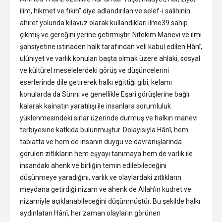
ilim, hikmet ve fıkıh” diye adlandırılan ve selef-i salihinin
ahiret yolunda kılavuz olarak kullandıkları ilme39 sahip
çıkmış ve gereğini yerine getirmiştir. Nitekim Manevi ve ilmi
şahsiyetine istinaden halk tarafından veli kabul edilen Hânî,
ulûhiyet ve varlık konuları başta olmak üzere ahlaki, sosyal
ve kültürel meselelerdeki görüş ve düşüncelerini
eserlerinde dile getirerek halkı eğittiği gibi, kelamı
konularda da Sünni ve genellikle Eşari görüşlerine bağlı
kalarak kainatın yaratılışı ile insanlara sorumluluk
yüklenmesindeki sırlar üzerinde durmuş ve halkın manevi
terbiyesine katkıda bulunmuştur. Dolayısıyla Hânî, hem
tabiatta ve hem de insanın duygu ve davranışlarında
görülen zıtlıkların hem eşyayı tanımaya hem de varlık ile
insandaki ahenk ve birliğin temin edilebileceğini
düşünmeye yaradığını, varlık ve olaylardaki zıtlıkların
meydana getirdiği nizam ve ahenk de Allah’ın kudret ve
nizamiyle açıklanabileceğini düşünmüştür. Bu şekilde halkı
aydınlatan Hânî, her zaman olayların görünen