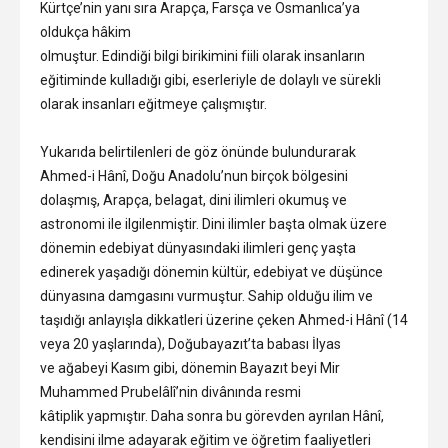
Kürtçe’nin yanı sıra Arapça, Farsça ve Osmanlıca’ya
oldukça hâkim
olmuştur. Edindiği bilgi birikimini fiili olarak insanların
eğitiminde kulladığı gibi, eserleriyle de dolaylı ve sürekli
olarak insanları eğitmeye çalışmıştır.
Yukarıda belirtilenleri de göz önünde bulundurarak
Ahmed-i Hânî, Doğu Anadolu’nun birçok bölgesini
dolaşmış, Arapça, belagat, dini ilimleri okumuş ve
astronomi ile ilgilenmiştir. Dini ilimler başta olmak üzere
dönemin edebiyat dünyasındaki ilimleri genç yaşta
edinerek yaşadığı dönemin kültür, edebiyat ve düşünce
dünyasına damgasını vurmuştur. Sahip olduğu ilim ve
taşıdığı anlayışla dikkatleri üzerine çeken Ahmed-i Hânî (14
veya 20 yaşlarında), Doğubayazıt’ta babası İlyas
ve ağabeyi Kasım gibi, dönemin Bayazıt beyi Mir
Muhammed Prubelâlî’nin divânında resmi
kâtiplik yapmıştır. Daha sonra bu görevden ayrılan Hânî,
kendisini ilme adayarak eğitim ve öğretim faaliyetleri