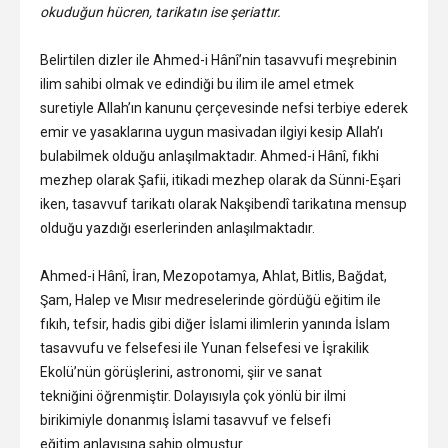
okuduğun hücren, tarikatın ise şeriattır.
Belirtilen dizler ile Ahmed-i Hânî’nin tasavvufi meşrebinin
ilim sahibi olmak ve edindiği bu ilim ile amel etmek
suretiyle Allah’ın kanunu çerçevesinde nefsi terbiye ederek
emir ve yasaklarına uygun masivadan ilgiyi kesip Allah’ı
bulabilmek olduğu anlaşılmaktadır. Ahmed-i Hânî, fıkhi
mezhep olarak Şafii, itikadi mezhep olarak da Sünni-Eşari
iken, tasavvuf tarikatı olarak Nakşibendî tarikatına mensup
olduğu yazdığı eserlerinden anlaşılmaktadır.
Ahmed-i Hânî, İran, Mezopotamya, Ahlat, Bitlis, Bağdat,
Şam, Halep ve Mısır medreselerinde gördüğü eğitim ile
fıkıh, tefsir, hadis gibi diğer İslami ilimlerin yanında İslam
tasavvufu ve felsefesi ile Yunan felsefesi ve İşrakilik
Ekolü’nün görüşlerini, astronomi, şiir ve sanat
tekniğini öğrenmiştir. Dolayısıyla çok yönlü bir ilmi
birikimiyle donanmış İslami tasavvuf ve felsefi
eğitim anlayışına sahip olmuştur.