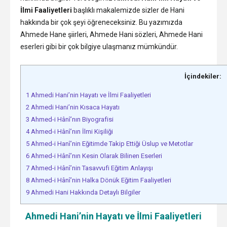
İlmi Faaliyetleri
başlıklı makalemizde sizler de Hani
hakkında bir çok şeyi öğreneceksiniz. Bu yazımızda
Ahmede Hane şiirleri, Ahmede Hani sözleri, Ahmede Hani
eserleri gibi bir çok bilgiye ulaşmanız mümkündür.
İçindekiler:
1
Ahmedi Hani’nin Hayatı ve İlmi Faaliyetleri
2
Ahmedi Hani’nin Kısaca Hayatı
3
Ahmed-i Hânî’nın Biyografisi
4
Ahmed-i Hânî’nın İlmi Kişiliği
5
Ahmed-i Hanî’nin Eğitimde Takip Ettiği Üslup ve Metotlar
6
Ahmed-i Hânî’nın Kesin Olarak Bilinen Eserleri
7
Ahmed-i Hânî’nin Tasavvufi Eğitim Anlayışı
8
Ahmed-i Hânî’nin Halka Dönük Eğitim Faaliyetleri
9
Ahmedi Hani Hakkında Detaylı Bilgiler
Ahmedi Hani’nin Hayatı ve İlmi Faaliyetleri