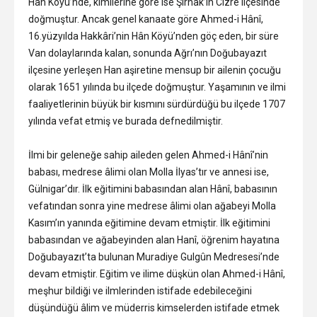
Hân Köyü’nde, kimilerine göre ise Şırnak’ın Cizre ilçesinde
doğmuştur. Ancak genel kanaate göre Ahmed-i Hânî,
16.yüzyılda Hakkâri’nin Hân Köyü’nden göç eden, bir süre
Van dolaylarında kalan, sonunda Ağrı’nın Doğubayazıt
ilçesine yerleşen Han aşiretine mensup bir ailenin çocuğu
olarak 1651 yılında bu ilçede doğmuştur. Yaşamının ve ilmi
faaliyetlerinin büyük bir kısmını sürdürdüğü bu ilçede 1707
yılında vefat etmiş ve burada defnedilmiştir.
İlmi bir geleneğe sahip aileden gelen Ahmed-i Hânî’nin
babası, medrese âlimi olan Molla İlyas’tır ve annesi ise,
Gülnigar’dır. İlk eğitimini babasından alan Hânî, babasının
vefatından sonra yine medrese âlimi olan ağabeyi Molla
Kasım’ın yanında eğitimine devam etmiştir. İlk eğitimini
babasından ve ağabeyinden alan Hanî, öğrenim hayatına
Doğubayazıt’ta bulunan Muradiye Gulgûn Medresesi’nde
devam etmiştir. Eğitim ve ilime düşkün olan Ahmed-i Hânî,
meşhur bildiği ve ilmlerinden istifade edebileceğini
düşündüğü âlim ve müderris kimselerden istifade etmek