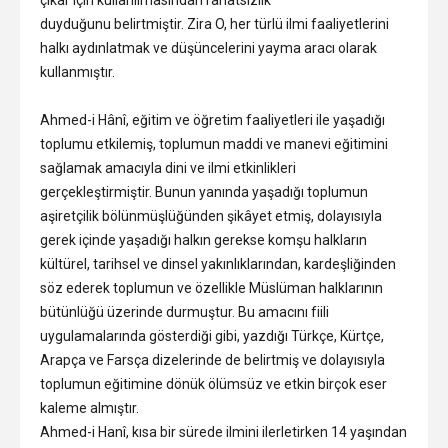
çıkar için kullanılmasından rahatsızlık
duyduğunu belirtmiştir. Zira O, her türlü ilmi faaliyetlerini
halkı aydınlatmak ve düşüncelerini yayma aracı olarak
kullanmıştır.
Ahmed-i Hânî, eğitim ve öğretim faaliyetleri ile yaşadığı
toplumu etkilemiş, toplumun maddi ve manevi eğitimini
sağlamak amacıyla dini ve ilmi etkinlikleri
gerçekleştirmiştir. Bunun yanında yaşadığı toplumun
aşiretçilik bölünmüşlüğünden şikâyet etmiş, dolayısıyla
gerek içinde yaşadığı halkın gerekse komşu halkların
kültürel, tarihsel ve dinsel yakınlıklarından, kardeşliğinden
söz ederek toplumun ve özellikle Müslüman halklarının
bütünlüğü üzerinde durmuştur. Bu amacını fiili
uygulamalarında gösterdiği gibi, yazdığı Türkçe, Kürtçe,
Arapça ve Farsça dizelerinde de belirtmiş ve dolayısıyla
toplumun eğitimine dönük ölümsüz ve etkin birçok eser
kaleme almıştır.
Ahmed-i Hanî, kısa bir sürede ilmini ilerletirken 14 yaşından