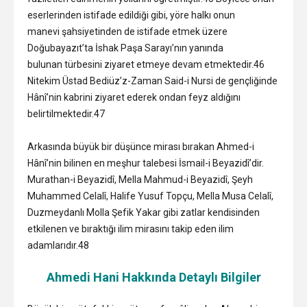
eserlerinden istifade edildiği gibi, yöre halkı onun
manevi şahsiyetinden de istifade etmek üzere
Doğubayazıt’ta İshak Paşa Sarayı’nın yanında
bulunan türbesini ziyaret etmeye devam etmektedir.46
Nitekim Üstad Bediüz’z-Zaman Said-i Nursi de gençliğinde
Hânî’nin kabrini ziyaret ederek ondan feyz aldığını
belirtilmektedir.47
Arkasında büyük bir düşünce mirası bırakan Ahmed-i
Hânî’nin bilinen en meşhur talebesi İsmail-i Beyazidî’dir.
Murathan-i Beyazidî, Mella Mahmud-i Beyazidî, Şeyh
Muhammed Celalî, Halife Yusuf Topçu, Mella Musa Celalî,
Duzmeydanlı Molla Şefik Yakar gibi zatlar kendisinden
etkilenen ve bıraktığı ilim mirasını takip eden ilim
adamlarıdır.48
Ahmedi Hani Hakkında Detaylı Bilgiler