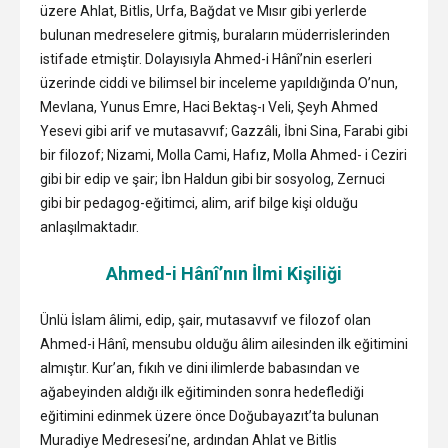
üzere Ahlat, Bitlis, Urfa, Bağdat ve Mısır gibi yerlerde
bulunan medreselere gitmiş, buraların müderrislerinden
istifade etmiştir. Dolayısıyla Ahmed-i Hânî’nin eserleri
üzerinde ciddi ve bilimsel bir inceleme yapıldığında O’nun,
Mevlana, Yunus Emre, Haci Bektaş-ı Veli, Şeyh Ahmed
Yesevi gibi arif ve mutasavvıf; Gazzâli, İbni Sina, Farabi gibi
bir filozof; Nizami, Molla Cami, Hafız, Molla Ahmed- i Ceziri
gibi bir edip ve şair; İbn Haldun gibi bir sosyolog, Zernuci
gibi bir pedagog-eğitimci, alim, arif bilge kişi olduğu
anlaşılmaktadır.
Ahmed-i Hânî’nın İlmi Kişiliği
Ünlü İslam âlimi, edip, şair, mutasavvıf ve filozof olan
Ahmed-i Hânî, mensubu olduğu âlim ailesinden ilk eğitimini
almıştır. Kur’an, fıkıh ve dini ilimlerde babasından ve
ağabeyinden aldığı ilk eğitiminden sonra hedeflediği
eğitimini edinmek üzere önce Doğubayazıt’ta bulunan
Muradiye Medresesi’ne, ardından Ahlat ve Bitlis