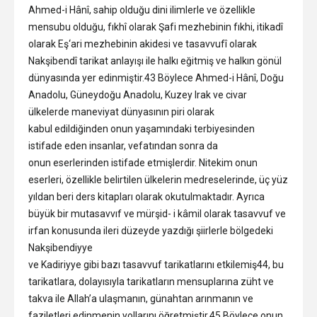
Ahmed-i Hânî, sahip olduğu dini ilimlerle ve özellikle
mensubu olduğu, fıkhî olarak Şafi mezhebinin fıkhi, itikadî
olarak Eş‘ari mezhebinin akidesi ve tasavvufî olarak
Nakşibendî tarikat anlayışı ile halkı eğitmiş ve halkın gönül
dünyasında yer edinmiştir.43 Böylece Ahmed-i Hânî, Doğu
Anadolu, Güneydoğu Anadolu, Kuzey Irak ve civar
ülkelerde maneviyat dünyasının piri olarak
kabul edildiğinden onun yaşamındaki terbiyesinden
istifade eden insanlar, vefatından sonra da
onun eserlerinden istifade etmişlerdir. Nitekim onun
eserleri, özellikle belirtilen ülkelerin medreselerinde, üç yüz
yıldan beri ders kitapları olarak okutulmaktadır. Ayrıca
büyük bir mutasavvıf ve mürşid- i kâmil olarak tasavvuf ve
irfan konusunda ileri düzeyde yazdığı şiirlerle bölgedeki
Nakşibendiyye
ve Kadiriyye gibi bazı tasavvuf tarikatlarını etkilemiş44, bu
tarikatlara, dolayısıyla tarikatların mensuplarına züht ve
takva ile Allah’a ulaşmanın, günahtan arınmanın ve
faziletleri edinmenin yollarını öğretmiştir.45 Böylece onun