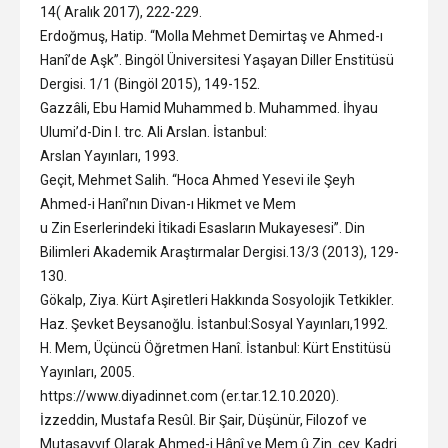
14( Aralık 2017), 222-229.
Erdoğmuş, Hatip. “Molla Mehmet Demirtaş ve Ahmed-ı
Hanî’de Aşk”. Bingöl Üniversitesi Yaşayan Diller Enstitüsü
Dergisi. 1/1 (Bingöl 2015), 149-152.
Gazzâli, Ebu Hamid Muhammed b. Muhammed. İhyau
Ulumi’d-Din I. trc. Ali Arslan. İstanbul:
Arslan Yayınları, 1993.
Geçit, Mehmet Salih. “Hoca Ahmed Yesevi ile Şeyh
Ahmed-i Hanî’nın Divan-ı Hikmet ve Mem
u Zin Eserlerindeki İtikadi Esasların Mukayesesi”. Din
Bilimleri Akademik Araştırmalar Dergisi.13/3 (2013), 129-
130.
Gökalp, Ziya. Kürt Aşiretleri Hakkında Sosyolojik Tetkikler.
Haz. Şevket Beysanoğlu. İstanbul:Sosyal Yayınları,1992.
H. Mem, Üçüncü Öğretmen Hanî. İstanbul: Kürt Enstitüsü
Yayınları, 2005.
https://www.diyadinnet.com (er.tar.12.10.2020).
İzzeddin, Mustafa Resûl. Bir Şair, Düşünür, Filozof ve
Mutasavvıf Olarak Ahmed-i Hânî ve Mem û Zin. çev. Kadri