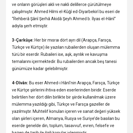
ve onların görüşleri akli ve nakli delillerce çürütülmeye
çalışılmıştır. Ahmed Hilmi el-Kûğî ed-Diyarbekirî bu eseri de
“Rehberâ Şânî Şerhâ Akidâ Şeyh Ahmed b. İlyas el-Hânî”
adıyla şerh etmiştir.
3-Çarkûşe:
Her bir mısraı dört ayrı dil (Arapça, Farsça,
Türkçe ve Kürtçe) ile yazılan rubailerden oluşan mülemma
türü bir eserdir. Rubaileri ise, aşk, ayrılık ve kavuşma
temalarını içermektedir. Bu rubailerden ancak beş tanesi
günümüze kadar gelebilmiştir.
4-Dîvân:
Bu eser Ahmed-i Hânî’nin Arapça, Farsça, Türkçe
ve Kürtçe şiirlerini ihtiva eden eserlerinden biridir. Eserde
belirtilen her dört dilin birlikte bir şiirde kullanılmak üzere
mülemma yazıldığı gibi, Türkçe ve Farsça gazeller de
yazılmıştır. Muhtelif konuları içeren ve sanat değeri yüksek
olan şiirleri içeren, Almanya, Rusya ve Suriye’de basılan bu
eserde genelde din, toplum, tasavvuf, evren, felsefe ve
bazen de tarih ile ilgili konular işlenmiştir.