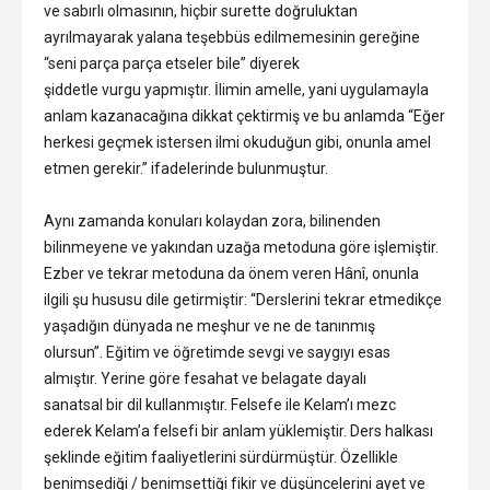
ve sabırlı olmasının, hiçbir surette doğruluktan
ayrılmayarak yalana teşebbüs edilmemesinin gereğine
“seni parça parça etseler bile” diyerek
şiddetle vurgu yapmıştır. İlimin amelle, yani uygulamayla
anlam kazanacağına dikkat çektirmiş ve bu anlamda “Eğer
herkesi geçmek istersen ilmi okuduğun gibi, onunla amel
etmen gerekir.” ifadelerinde bulunmuştur.
Aynı zamanda konuları kolaydan zora, bilinenden
bilinmeyene ve yakından uzağa metoduna göre işlemiştir.
Ezber ve tekrar metoduna da önem veren Hânî, onunla
ilgili şu hususu dile getirmiştir: “Derslerini tekrar etmedikçe
yaşadığın dünyada ne meşhur ve ne de tanınmış
olursun”. Eğitim ve öğretimde sevgi ve saygıyı esas
almıştır. Yerine göre fesahat ve belagate dayalı
sanatsal bir dil kullanmıştır. Felsefe ile Kelam’ı mezc
ederek Kelam’a felsefi bir anlam yüklemiştir. Ders halkası
şeklinde eğitim faaliyetlerini sürdürmüştür. Özellikle
benimsediği / benimsettiği fikir ve düşüncelerini ayet ve