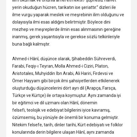
ilim okumak ve onunla amel etmektir/ şüphesiz halvet
yerin okuduğun hücren, tarikatın ise şeriattır.” dizleri ile
ilme vurgu yaparak meslek ve meşrebinin ilim olduğunu ve
dolayısıyla ilmi esas aldığını belirtmiştir. Böylece dini
mezhep ve meşreplerde ilmin esas alınmasının gereğine
inanmış, gerek yaşantısıyla ve gerekse sözlü telkinleriyle
buna bağlı kalmıştır.
Ahmed-i Hânî, düşünce olarak, Şihabeddin Sühreverdi,
Farabi, Feqiy-ı Teyran, Molla Ahmed-i Ciziri, Platon,
Aristotales, Muhyiddin İbn Arabi, Ali Hariri, Firdevsi ve
Ömer Hayyam gibi birçok ilmi şahsiyetlerden etkilenerek
oluşturduğu düşüncelerini dört ayrı dil (Arapça, Farsça,
Türkçe ve Kürtçe) ile ortaya koymuştur. Aynı zamanda iyi
bir eğitimci ve dil uzmanı olan Hânî, dönemin
felsefi, teolojik ve edebiyat bilgilerini iyice kavramış,
özümsemiş, bu yönüyle de önemli bir konuma gelmiştir.
Nitekim felsefe, tarih, dinler tarihi, Kürt edebiyatı ve folklor
konularında derin bilgilere ulaşan Hânî, aynı zamanda