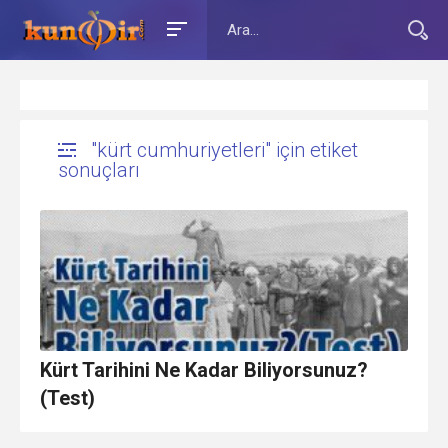
"kürt cumhuriyetleri" için etiket
sonuçları
Kürt Tarihini Ne Kadar Biliyorsunuz?
(Test)