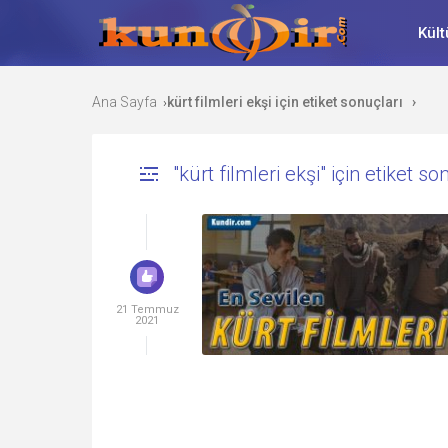
Kült
Ana Sayfa
kürt filmleri ekşi için etiket sonuçları
›
›
"kürt filmleri ekşi" için etiket so
21 Temmuz
2021