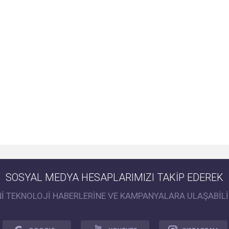
SOSYAL MEDYA HESAPLARIMIZI TAKİP EDEREK
Nİ TEKNOLOJİ HABERLERİNE VE KAMPANYALARA ULAŞABİLİ