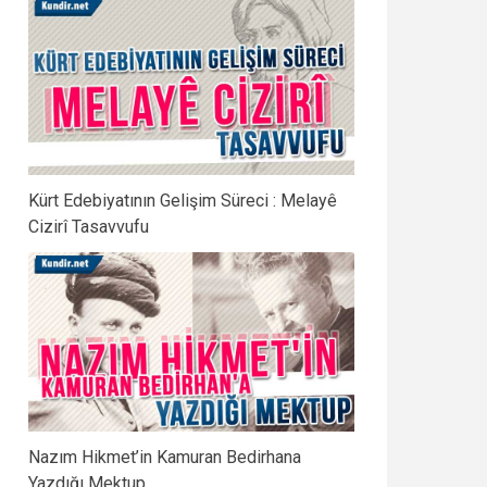
Kürt Edebiyatının Gelişim Süreci : Melayê
Cizirî Tasavvufu
Nazım Hikmet’in Kamuran Bedirhana
Yazdığı Mektup