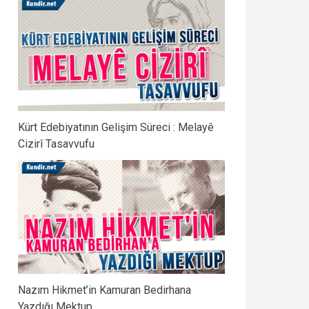
Kürt Edebiyatının Gelişim Süreci : Melayê
Cizirî Tasavvufu
Nazım Hikmet’in Kamuran Bedirhana
Yazdığı Mektup