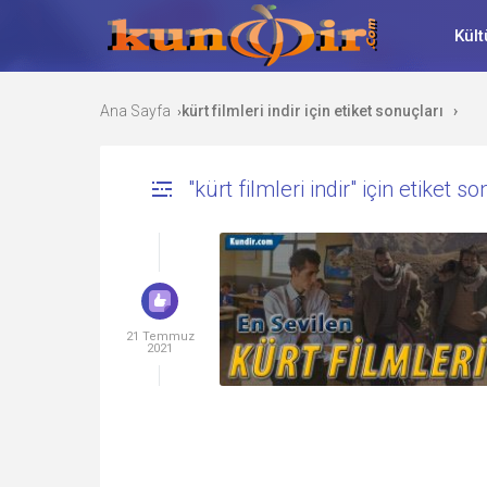
Kült
Ana Sayfa
kürt filmleri indir için etiket sonuçları
›
›
"kürt filmleri indir" için etiket s
21 Temmuz
2021