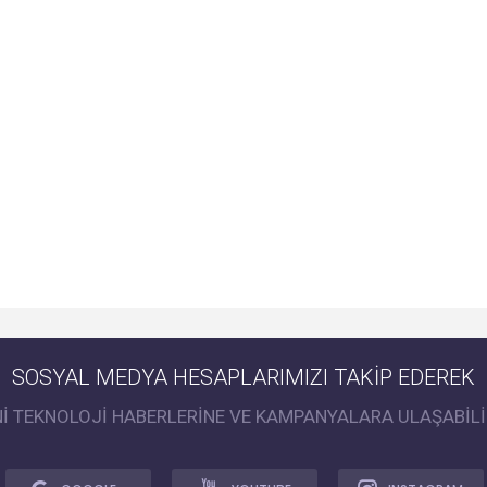
SOSYAL MEDYA HESAPLARIMIZI TAKİP EDEREK
Nİ TEKNOLOJİ HABERLERİNE VE KAMPANYALARA ULAŞABİLİ