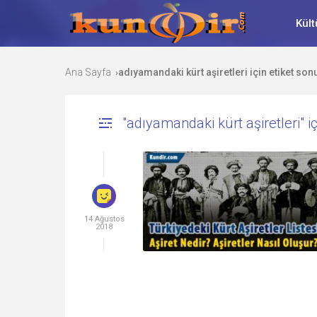
Kült
Ana Sayfa
adıyamandaki kürt aşiretleri için etiket son
›
"adıyamandaki kürt aşiretleri" iç
14 Ağustos
2018