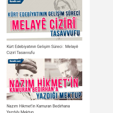
Kürt Edebiyatının Gelişim Süreci : Melayê
Cizirî Tasavvufu
Nazım Hikmet’in Kamuran Bedirhana
Yazdığı Mektup