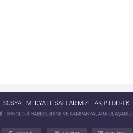
SOSYAL MEDYA HESAPLARIMIZI TAKİP EDEREK
Nİ TEKNOLOJİ HABERLERİNE VE KAMPANYALARA ULAŞABİLİ