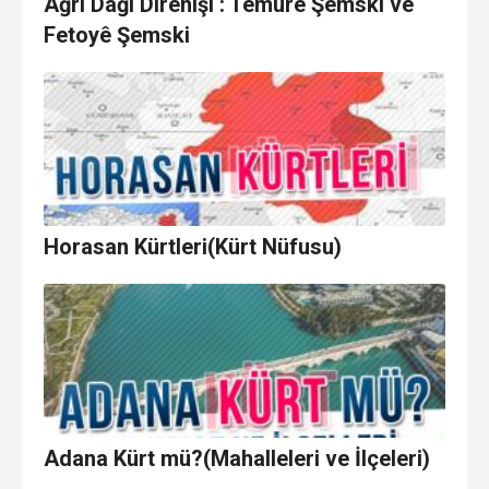
Ağrı Dağı Direnişi : Temurê Şemski ve
Fetoyê Şemski
Horasan Kürtleri(Kürt Nüfusu)
Adana Kürt mü?(Mahalleleri ve İlçeleri)