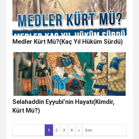
Medler Kürt Mü?(Kaç Yıl Hüküm Sürdü)
Selahaddin Eyyubi’nin Hayatı(Kimdir,
Kürt Mü?)
1
2
3
4
»
Son