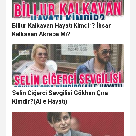
Billur Kalkavan Hayatı Kimdir? İhsan
Kalkavan Akraba Mı?
Selin Ciğerci Sevgilisi Gökhan Çıra
Kimdir?(Aile Hayatı)