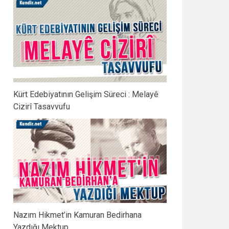
Kürt Edebiyatının Gelişim Süreci : Melayê
Cizirî Tasavvufu
Nazım Hikmet’in Kamuran Bedirhana
Yazdığı Mektup