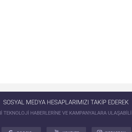
SOSYAL MEDYA HESAPLARIMIZI TAKİP EDEREK
Nİ TEKNOLOJİ HABERLERİNE VE KAMPANYALARA ULAŞABİLİ