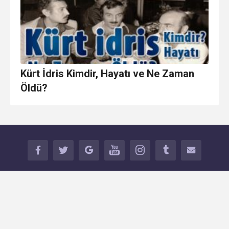
Kürt İdris Kimdir, Hayatı ve Ne Zaman
Öldü?
FACEB
TWITT
GOOG
YOUT
INSTA
TUMBL
İLETİŞİ
OOK
ER
LE+
UBE
GRAM
R
M