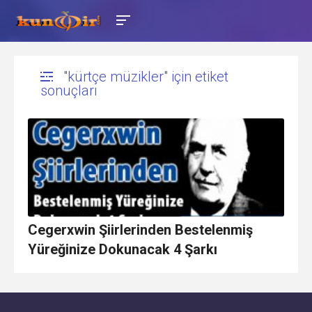
"kürtçe müzikler" için etiket
sonuçları
Cegerxwin Şiirlerinden Bestelenmiş
Yüreğinize Dokunacak 4 Şarkı