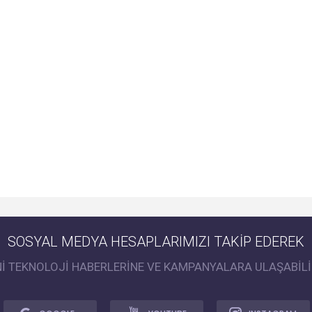
SOSYAL MEDYA HESAPLARIMIZI TAKİP EDEREK
Nİ TEKNOLOJİ HABERLERİNE VE KAMPANYALARA ULAŞABİLİ