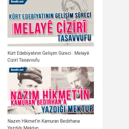
Kürt Edebiyatının Gelişim Süreci : Melayê
Cizirî Tasavvufu
Nazım Hikmet’in Kamuran Bedirhana
Yazdığı Mektup