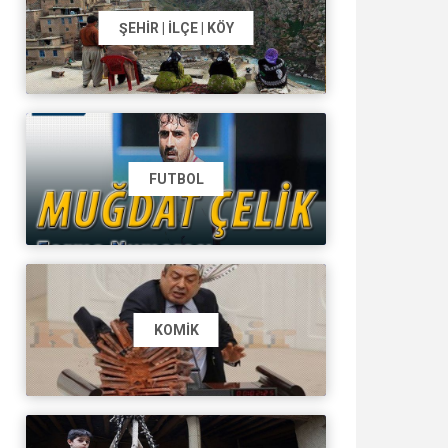
ŞEHIR | İLÇE | KÖY
FUTBOL
KOMIK