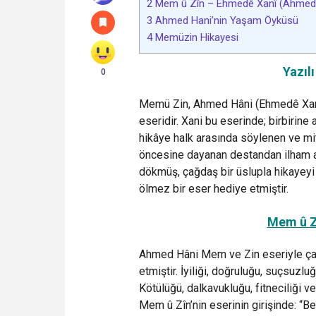
2
Mem û Zîn – Ehmedê Xanî (Ahmed
3
Ahmed Hani’nin Yaşam Öyküsü
4
Memüzin Hikayesi
Yazıl
0
Memü Zin, Ahmed Hâni (Ehmedê Xanî)
eseridir. Xani bu eserinde; birbirine
hikâye halk arasında söylenen ve mito
öncesine dayanan destandan ilham ala
dökmüş, çağdaş bir üslupla hikayeyi
ölmez bir eser hediye etmiştir.
Mem û Z
Ahmed Hâni Mem ve Zin eseriyle çağın
etmiştir. İyiliği, doğruluğu, suçsuzlu
Kötülüğü, dalkavukluğu, fitneciliği v
Mem û Zîn’nin eserinin girişinde: “Be