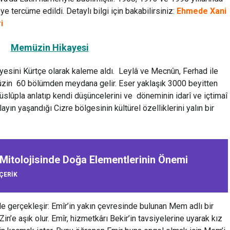
 tercüme edildi. Detaylı bilgi için bakabilirsiniz:
Ehmede Xani
i
Memüzin Hikayesi
sini Kürtçe olarak kaleme aldı. Leylâ ve Mec­nûn, Ferhad ile
müzin 60 bölümden meydana gelir. Eser yaklaşık 3000 beyitten
r üslûpla anlatıp kendi düşüncelerini ve döneminin idarî ve içtimaî
ayın yaşandığı Cizre bölgesinin kültürel özelliklerini yalın bir
 Mitolojisinde Doğa Elementlerinin Önemi
IÇERIK
e gerçekleşir: Emîr’in yakın çevresinde bulunan Mem adlı bir
in’e aşık olur. Emîr, hizmetkârı Bekir’in tavsiyelerine uyarak kız