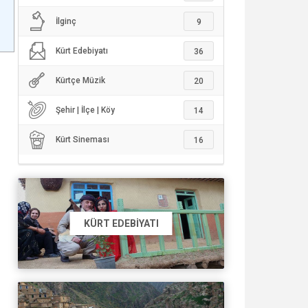
İlginç
9
Kürt Edebiyatı
36
Kürtçe Müzik
20
Şehir | İlçe | Köy
14
Kürt Sineması
16
KÜRT EDEBIYATI