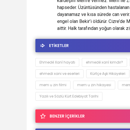
kardeşini Mem’e vermez. Mem ile Zi
hapseder. Üzüntüsünden hastalanan 
dayanamaz ve kısa sürede can verir.
engel olan Bekir’i öldürür. Cizre’de 
aittir. Halk tarafından yoğun olarak ziy
ETİKETLER
Ehmedê Xanî hayatı
ehmedê xanî kimdir?
ehmedi xani ve eserleri
Kürtçe Aşk Hikayeleri
mem u zin filmi
mem u zin hikayesi
mem 
Yazılı ve Sözlü Kürt Edebiyat Tarihi
BENZER İÇERİKLER