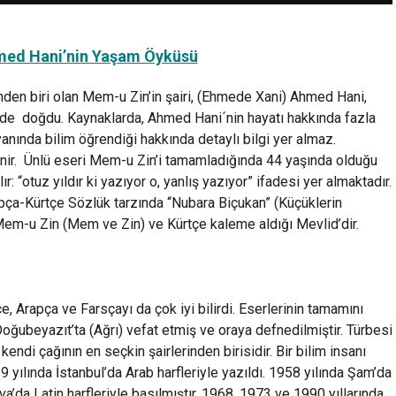
ed Hani’nin Yaşam Öyküsü
nden biri olan Mem-u Zin’in şairi, (Ehmede Xani) Ahmed Hani,
nde doğdu. Kaynaklarda, Ahmed Hani´nin hayatı hakkında fazla
yanında bilim öğrendiği hakkında detaylı bilgi yer almaz.
nir. Ünlü eseri Mem-u Zin’i tamamladığında 44 yaşında olduğu
r: “otuz yıldır ki yazıyor o, yanlış yazıyor” ifadesi yer almaktadır.
apça-Kürtçe Sözlük tarzında “Nubara Biçukan” (Küçüklerin
 Mem-u Zin (Mem ve Zin) ve Kürtçe kaleme aldığı Mevlid’dir.
, Arapça ve Farsçayı da çok iyi bilirdi. Eserlerinin tamamını
Doğubeyazıt’ta (Ağrı) vefat etmiş ve oraya defnedilmiştir. Türbesi
endi çağının en seçkin şairlerinden birisidir. Bir bilim insanı
 yılında İstanbul’da Arab harfleriyle yazıldı. 1958 yılında Şam’da
a’da Latin harfleriyle basılmıştır. 1968, 1973 ve 1990 yıllarında