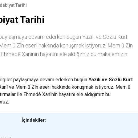
debiyat Tarihi
biyat Tarihi
r paylaşmaya devam ederken bugün Yazılı ve Sözlü Kürt
 Mem û Zîn eseri hakkında konuşmak istiyoruz. Mem û Zîn
le Ehmedê Xanînin hayatını ele aldığımız bu makalemizin
bilgiler paylaşmaya devam ederken bugün
Yazılı ve Sözlü Kürt
Xanî ve Mem û Zîn eseri hakkında konuşmak istiyoruz. Mem û
tırmalar ile Ehmedê Xanînin hayatını ele aldığımız bu
oruz.
İçindekiler: