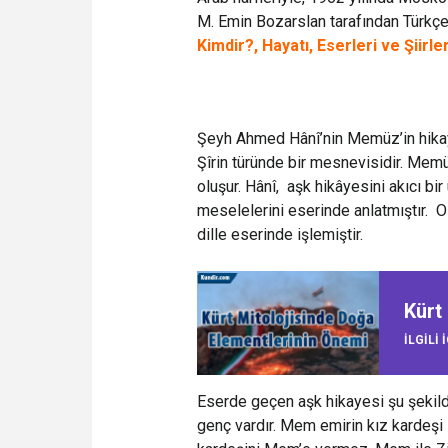
M. Emin Bozarslan tarafından Türkçeye
Kimdir?, Hayatı, Eserleri ve Şiirler
Şeyh Ahmed Hânî’nin Memüz’in hikaye
Şîrin türünde bir mesnevisidir. Me
oluşur. Hânî, aşk hikâyesini akıcı bi
meselelerini eserinde anlatmıştır. Ol
dille eserinde işlemiştir.
Kürt
ILGILI 
Eserde geçen aşk hikayesi şu şekild
genç vardır. Mem emirin kız kardeşi Z