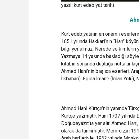
yazılı kürt edebiyat tarihi
Ahm
Kürt edebiyatının en önemli eserleri
1651 yılında Hakkari’nin “Han” köyü
bilgi yer almaz. Nerede ve kimlerin 
Yazmaya 14 yaşında başladığı söyle
kitabın sonunda düştüğü notta anlaşılı
Ahmed Hani’nin başlıca eserleri; Ar
İlkbaharı), Eqida İmane (İman Yolu),
Ahmed Hani Kürtçe’nin yanında Türkçe
Kürtçe yazmıştır. Hani 1707 yılında 
Doğubeyazıt’ta yer alır. Ahmed Hani, k
olarak da tanınmıştır. Mem-u Zin 1919
Arab harfleriyle, 1962 yılında Moskov