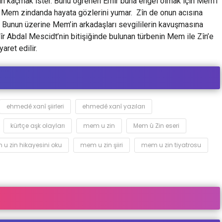
n kaçmak ister. Bunu öğrenen Emir buna engel olmak için Mem’i
Mem zindanda hayata gözlerini yumar. Zîn de onun acısına
 Bunun üzerine Mem’in arkadaşları sevgililerin kavuşmasına
Mîr Abdal Mescidt’nin bitişiğinde bulunan türbenin Mem ile Zîn’e
aret edilir.
ehmedê xanî şiirleri
ehmedê xanî yazıları
kürtçe aşk olayları
mem u zin
Mem û Zin eseri
u zin hikayesini oku
mem u zin şiiri
mem u zin tiyatrosu