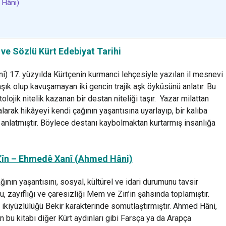
 Hâni)
ı ve Sözlü Kürt Edebiyat Tarihi
 17. yüzyılda Kürtçenin kurmanci lehçesiyle yazılan il mesnevi
 aşık olup kavuşamayan iki gencin trajik aşk öyküsünü anlatır. Bu
lojik nitelik kazanan bir destan niteliği taşır. Yazar milattan
rak hikâyeyi kendi çağının yaşantısına uyarlayıp, bir kalıba
 anlatmıştır. Böylece destanı kaybolmaktan kurtarmış insanlığa
în – Ehmedê Xanî (Ahmed Hâni)
ın yaşantısını, sosyal, kültürel ve idari durumunu tavsir
ğu, zayıflığı ve çaresizliği Mem ve Zin’in şahsında toplamıştır.
e ikiyüzlülüğü Bekir karakterinde somutlaştırmıştır. Ahmed Hâni,
n bu kitabı diğer Kürt aydınları gibi Farsça ya da Arapça