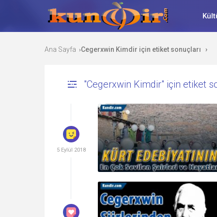
Kült
Ana Sayfa
Cegerxwin Kimdir için etiket sonuçları
›
›
"Cegerxwin Kimdir" için etiket s
5 Eylül 2018