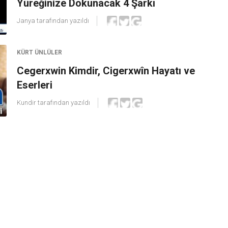
Yüreğinize Dokunacak 4 Şarkı
Janya
tarafından yazıldı
KÜRT ÜNLÜLER
Cegerxwin Kimdir, Cigerxwîn Hayatı ve
Eserleri
Kundir
tarafından yazıldı