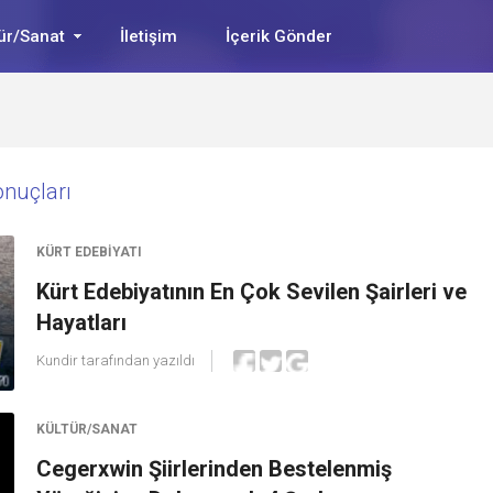
ür/Sanat
İletişim
İçerik Gönder
onuçları
KÜRT EDEBIYATI
Kürt Edebiyatının En Çok Sevilen Şairleri ve
Hayatları
Kundir
tarafından yazıldı
KÜLTÜR/SANAT
Cegerxwin Şiirlerinden Bestelenmiş