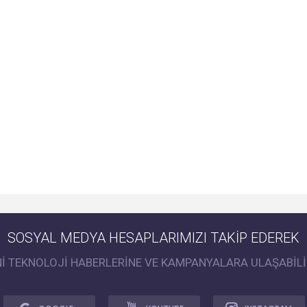
SOSYAL MEDYA HESAPLARIMIZI TAKİP EDEREK
Nİ TEKNOLOJİ HABERLERİNE VE KAMPANYALARA ULAŞABİLİ