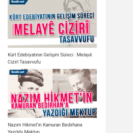
Kürt Edebiyatının Gelişim Süreci : Melayê
Cizirî Tasavvufu
Nazım Hikmet’in Kamuran Bedirhana
Yazdığı Mektup