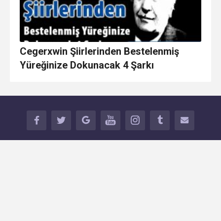
Cegerxwin Şiirlerinden Bestelenmiş
Yüreğinize Dokunacak 4 Şarkı
FACEB
TWITT
GOOG
YOUT
INSTA
TUMBL
İLETİŞİ
OOK
ER
LE+
UBE
GRAM
R
M