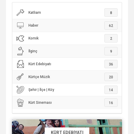
Katliam
8
Haber
62
Komik
2
İlginç
9
Kürt Edebiyatı
36
Kürtçe Müzik
20
Şehir | İlçe | Köy
14
Kürt Sineması
16
KÜRT EDEBIYATI