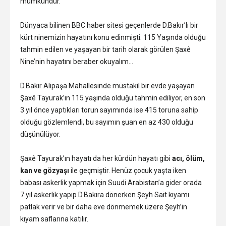
mümkündür.
Dünyaca bilinen BBC haber sitesi geçenlerde D.Bakır’lı bir
kürt ninemizin hayatını konu edinmişti. 115 Yaşında olduğu
tahmin edilen ve yaşayan bir tarih olarak görülen Şaxê
Nine’nin hayatını beraber okuyalım…
D.Bakır Alipaşa Mahallesinde müstakil bir evde yaşayan
Şaxê Tayurak’ın 115 yaşında olduğu tahmin ediliyor, en son
3 yıl önce yaptıkları torun sayımında ise 415 toruna sahip
olduğu gözlemlendi, bu sayımın şuan en az 430 olduğu
düşünülüyor.
Şaxê Tayurak’ın hayatı da her kürdün hayatı gibi
acı, ölüm,
kan ve gözyaşı
ile geçmiştir. Henüz çocuk yaşta iken
babası askerlik yapmak için Suudi Arabistan’a gider orada
7 yıl askerlik yapıp D.Bakıra dönerken Şeyh Sait kıyamı
patlak verir ve bir daha eve dönmemek üzere Şeyh’in
kıyam saflarına katılır.