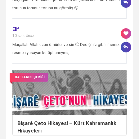
torunun torunun torunu nu görmüş 🙂
Elif
10 sene önce
Maşallah Allah uzun ömürler versin 🙂 Dediğiniz gibi ninemiz
resmen yaşayan kütüphaneymiş.
HAFTANIN İÇERİĞİ
Bişarê Çeto Hikayesi – Kürt Kahramanlık
Hikayeleri