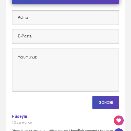
Hüseyin
10 sene önce
Birçoğumuz torununu görmezken Maşallah nenemiz torunun