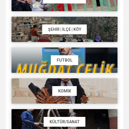
ŞEHIR | İLÇE | KÖY
FUTBOL
KOMIK
KÜLTÜR/SANAT