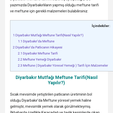
yazımızda Diyarbakırlıların yapmış olduğu meftune tarifi
ve meftune için gerekli malzemeleri bulabilirsiniz.
İçindekiler:
1
Diyarbakır Mutfağı Meftune Tarifi(Nasıl Yapılır?)
1.1
Diyarbakır’da Meftune
2
Diyarbakır’da Patlıcanın Hikayesi
2.1
Diyarbakır Meftune Tarifi
2.2
Meftune Yemeği Diyarbakır
2.3
Meftune ( Diyarbakır Yöresel Yemeği ) Tarifi İçin Malzemeler
Diyarbakır Mutfağı Meftune Tarifi(Nasıl
Yapılır?)
Sıcak mevsimde yetiştirilen patlıcanın üretiminin bol
olduğu Diyarbakır’da Meftune yöresel yemek haline
gelmiştir, mevsimlik yemek olarak görülmekteymiş.
İlkbaharda özellikle Karacadağ ve taşlık kesimlerde çıkan