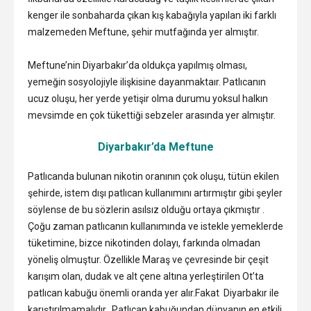
kenger ile sonbaharda çıkan kış kabağıyla yapılan iki farklı
malzemeden Meftune, şehir mutfağında yer almıştır.
Meftune’nin Diyarbakır’da oldukça yapılmış olması,
yemeğin sosyolojiyle ilişkisine dayanmaktaır. Patlıcanın
ucuz oluşu, her yerde yetişir olma durumu yoksul halkın
mevsimde en çok tükettiği sebzeler arasında yer almıştır.
Diyarbakır’da Meftune
Patlıcanda bulunan nikotin oranının çok oluşu, tütün ekilen
şehirde, istem dışı patlıcan kullanımını artırmıştır gibi şeyler
söylense de bu sözlerin asılsız olduğu ortaya çıkmıştır .
Çoğu zaman patlıcanın kullanımında ve istekle yemeklerde
tüketimine, bizce nikotinden dolayı, farkında olmadan
yöneliş olmuştur. Özellikle Maraş ve çevresinde bir çeşit
karışım olan, dudak ve alt çene altına yerleştirilen Ot’ta
patlıcan kabuğu önemli oranda yer alır.Fakat Diyarbakır ile
karıştırılmamalıdır. Patlıcan kabuğundan dünyanın en etkili