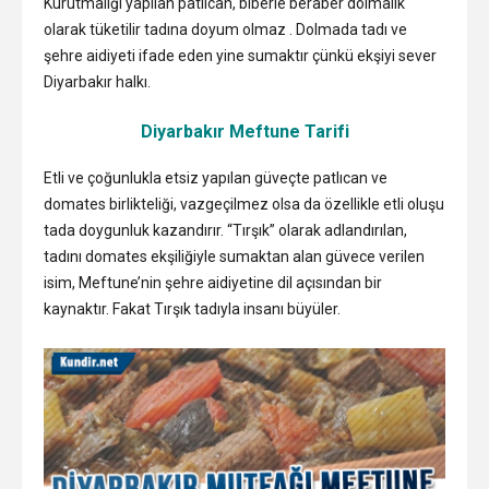
Kurutmalığı yapılan patlıcan, biberle beraber dolmalık
olarak tüketilir tadına doyum olmaz . Dolmada tadı ve
şehre aidiyeti ifade eden yine sumaktır çünkü ekşiyi sever
Diyarbakır halkı.
Diyarbakır Meftune Tarifi
Etli ve çoğunlukla etsiz yapılan güveçte patlıcan ve
domates birlikteliği, vazgeçilmez olsa da özellikle etli oluşu
tada doygunluk kazandırır. “Tırşık” olarak adlandırılan,
tadını domates ekşiliğiyle sumaktan alan güvece verilen
isim, Meftune’nin şehre aidiyetine dil açısından bir
kaynaktır. Fakat Tırşık tadıyla insanı büyüler.