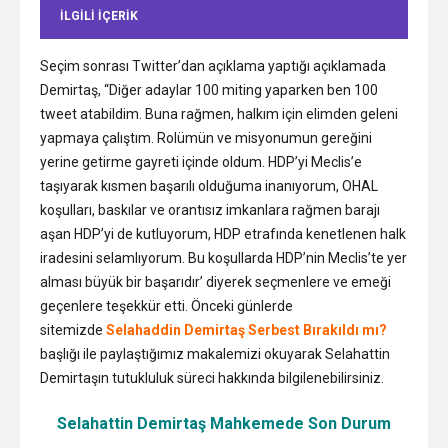
ILGILI IÇERIK
Seçim sonrası Twitter’dan açıklama yaptığı açıklamada
Demirtaş, “Diğer adaylar 100 miting yaparken ben 100
tweet atabildim. Buna rağmen, halkım için elimden geleni
yapmaya çalıştım. Rolümün ve misyonumun gereğini
yerine getirme gayreti içinde oldum. HDP’yi Meclis’e
taşıyarak kısmen başarılı olduğuma inanıyorum, OHAL
koşulları, baskılar ve orantısız imkanlara rağmen barajı
aşan HDP’yi de kutluyorum, HDP etrafında kenetlenen halk
iradesini selamlıyorum. Bu koşullarda HDP’nin Meclis’te yer
alması büyük bir başarıdır’ diyerek seçmenlere ve emeği
geçenlere teşekkür etti. Önceki günlerde
sitemizde
Selahaddin Demirtaş Serbest Bırakıldı mı?
başlığı ile paylaştığımız makalemizi okuyarak Selahattin
Demirtaşın tutukluluk süreci hakkında bilgilenebilirsiniz.
Selahattin Demirtaş Mahkemede Son Durum