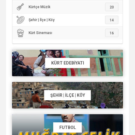
Kürtçe Müzik
20
Şehir | İlçe | Köy
14
Kürt Sineması
16
KÜRT EDEBIYATI
ŞEHIR | İLÇE | KÖY
FUTBOL