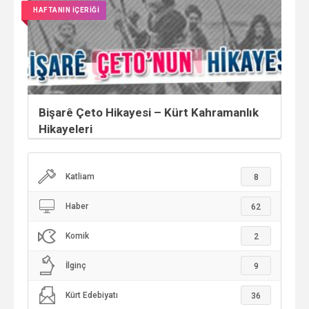
HAFTANIN İÇERİĞİ
Bişarê Çeto Hikayesi – Kürt Kahramanlık
Hikayeleri
Katliam
8
Haber
62
Komik
2
İlginç
9
Kürt Edebiyatı
36