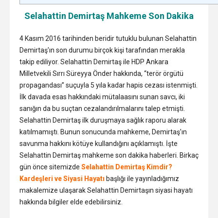
Selahattin Demirtaş Mahkeme Son Dakika
4 Kasım 2016 tarihinden beridir tutuklu bulunan Selahattin
Demirtaş’ın son durumu birçok kişi tarafından merakla
takip ediliyor. Selahattin Demirtaş ile HDP Ankara
Milletvekili Sırrı Süreyya Önder hakkında, “terör örgütü
propagandası” suçuyla 5 yıla kadar hapis cezası istenmişti.
İlk davada esas hakkındaki mütalaasını sunan savcı, iki
sanığın da bu suçtan cezalandırılmalarını talep etmişti.
Selahattin Demirtaş ilk duruşmaya sağlık raporu alarak
katılmamıştı. Bunun sonucunda mahkeme, Demirtaş’ın
savunma hakkını kötüye kullandığını açıklamıştı. İşte
Selahattin Demirtaş mahkeme son dakika haberleri. Birkaç
gün önce sitemizde
Selahattin Demirtaş Kimdir?
Kardeşleri ve Siyasi Hayatı
başlığı ile yayınladığımız
makalemize ulaşarak Selahattin Demirtaşın siyasi hayatı
hakkında bilgiler elde edebilirsiniz.