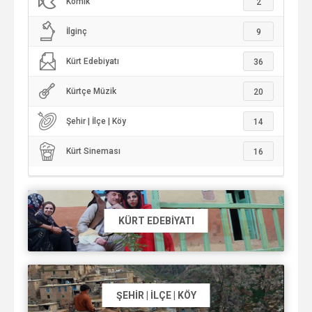
Komik
2
İlginç
9
Kürt Edebiyatı
36
Kürtçe Müzik
20
Şehir | İlçe | Köy
14
Kürt Sineması
16
KÜRT EDEBIYATI
ŞEHIR | İLÇE | KÖY