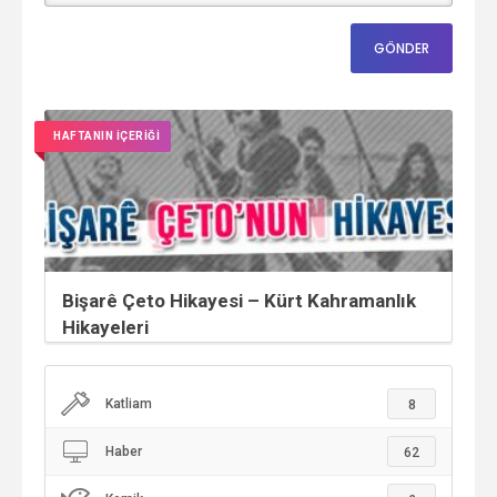
HAFTANIN İÇERİĞİ
Bişarê Çeto Hikayesi – Kürt Kahramanlık
Hikayeleri
Katliam
8
Haber
62