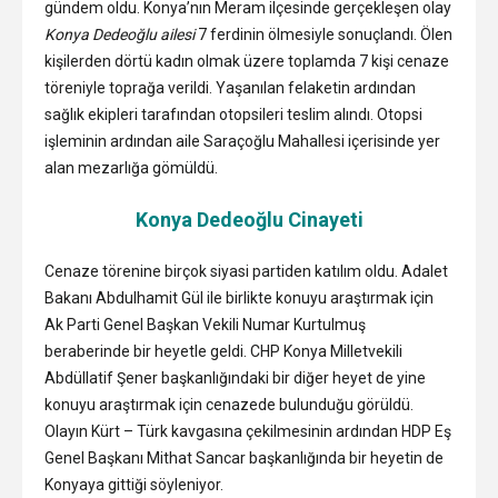
gündem oldu. Konya’nın Meram ilçesinde gerçekleşen olay
Konya Dedeoğlu ailesi
7 ferdinin ölmesiyle sonuçlandı. Ölen
kişilerden dörtü kadın olmak üzere toplamda 7 kişi cenaze
töreniyle toprağa verildi. Yaşanılan felaketin ardından
sağlık ekipleri tarafından otopsileri teslim alındı. Otopsi
işleminin ardından aile Saraçoğlu Mahallesi içerisinde yer
alan mezarlığa gömüldü.
Konya Dedeoğlu Cinayeti
Cenaze törenine birçok siyasi partiden katılım oldu. Adalet
Bakanı Abdulhamit Gül ile birlikte konuyu araştırmak için
Ak Parti Genel Başkan Vekili Numar Kurtulmuş
beraberinde bir heyetle geldi. CHP Konya Milletvekili
Abdüllatif Şener başkanlığındaki bir diğer heyet de yine
konuyu araştırmak için cenazede bulunduğu görüldü.
Olayın Kürt – Türk kavgasına çekilmesinin ardından HDP Eş
Genel Başkanı Mithat Sancar başkanlığında bir heyetin de
Konyaya gittiği söyleniyor.