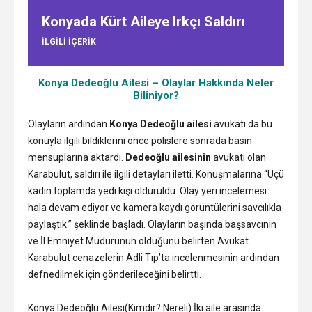
Konyada Kürt Aileye Irkçı Saldırı
ILGILI IÇERIK
Konya Dedeoğlu Ailesi – Olaylar Hakkında Neler
Biliniyor?
Olayların ardından
Konya Dedeoğlu ailesi
avukatı da bu
konuyla ilgili bildiklerini önce polislere sonrada basın
mensuplarına aktardı.
Dedeoğlu ailesinin
avukatı olan
Karabulut, saldırı ile ilgili detayları iletti. Konuşmalarına “Üçü
kadın toplamda yedi kişi öldürüldü. Olay yeri incelemesi
hala devam ediyor ve kamera kaydı görüntülerini savcılıkla
paylaştık.” şeklinde başladı. Olayların başında başsavcının
ve İl Emniyet Müdürünün olduğunu belirten Avukat
Karabulut cenazelerin Adli Tıp’ta incelenmesinin ardından
defnedilmek için gönderileceğini belirtti.
Konya Dedeoğlu Ailesi(Kimdir? Nereli) İki aile arasında