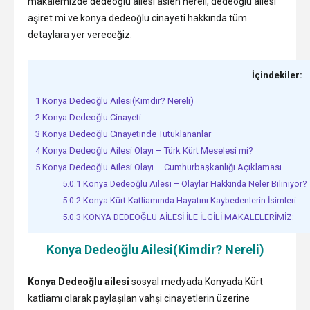
makalemizde dedeoğlu ailesi aslen nereli, dedeoğlu ailesi
aşiret mi ve konya dedeoğlu cinayeti hakkında tüm
detaylara yer vereceğiz.
İçindekiler:
1
Konya Dedeoğlu Ailesi(Kimdir? Nereli)
2
Konya Dedeoğlu Cinayeti
3
Konya Dedeoğlu Cinayetinde Tutuklananlar
4
Konya Dedeoğlu Ailesi Olayı – Türk Kürt Meselesi mi?
5
Konya Dedeoğlu Ailesi Olayı – Cumhurbaşkanlığı Açıklaması
5.0.1
Konya Dedeoğlu Ailesi – Olaylar Hakkında Neler Biliniyor?
5.0.2
Konya Kürt Katliamında Hayatını Kaybedenlerin İsimleri
5.0.3
KONYA DEDEOĞLU AİLESİ İLE İLGİLİ MAKALELERİMİZ:
Konya Dedeoğlu Ailesi(Kimdir? Nereli)
Konya Dedeoğlu ailesi
sosyal medyada Konyada Kürt
katliamı olarak paylaşılan vahşi cinayetlerin üzerine