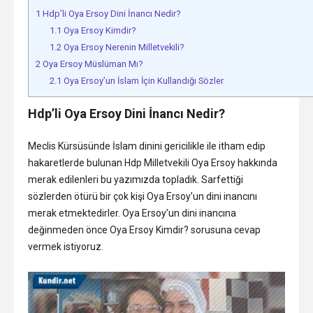
1
Hdp’li Oya Ersoy Dini İnancı Nedir?
1.1
Oya Ersoy Kimdir?
1.2
Oya Ersoy Nerenin Milletvekili?
2
Oya Ersoy Müslüman Mı?
2.1
Oya Ersoy’un İslam İçin Kullandığı Sözler
Hdp’li Oya Ersoy Dini İnancı Nedir?
Meclis Kürsüsünde İslam dinini gericilikle ile itham edip
hakaretlerde bulunan Hdp Milletvekili Oya Ersoy hakkında
merak edilenleri bu yazımızda topladık. Sarfettiği
sözlerden ötürü bir çok kişi Oya Ersoy’un dini inancını
merak etmektedirler. Oya Ersoy’un dini inancına
değinmeden önce Oya Ersoy Kimdir? sorusuna cevap
vermek istiyoruz.