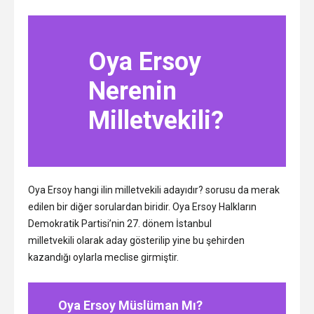
Oya Ersoy
Nerenin
Milletvekili?
Oya Ersoy hangi ilin milletvekili adayıdır? sorusu da merak
edilen bir diğer sorulardan biridir. Oya Ersoy Halkların
Demokratik Partisi’nin 27. dönem İstanbul
milletvekili olarak aday gösterilip yine bu şehirden
kazandığı oylarla meclise girmiştir.
Oya Ersoy Müslüman Mı?