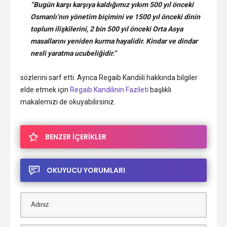
“Bugün karşı karşıya kaldığımız yıkım 500 yıl önceki
Osmanlı’nın yönetim biçimini ve 1500 yıl önceki dinin
toplum ilişkilerini, 2 bin 500 yıl önceki Orta Asya
masallarını yeniden kurma hayalidir. Kindar ve dindar
nesli yaratma ucubeliğidir.”
sözlerini sarf etti. Ayrıca Regaib Kandiili hakkında bilgiler
elde etmek için
Regaib Kandilinin Fazileti
başlıklı
makalemizi de okuyabilirsiniz.
BENZER İÇERİKLER
OKUYUCU YORUMLARI