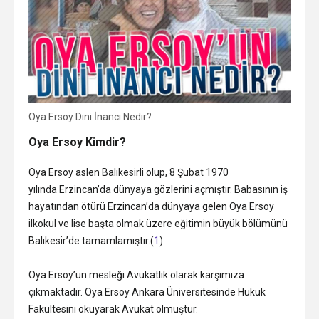
Oya Ersoy Dini İnancı Nedir?
Oya Ersoy Kimdir?
Oya Ersoy aslen Balıkesirli olup, 8 Şubat 1970
yılında Erzincan’da dünyaya gözlerini açmıştır. Babasının iş
hayatından ötürü Erzincan’da dünyaya gelen Oya Ersoy
ilkokul ve lise başta olmak üzere eğitimin büyük bölümünü
Balıkesir’de tamamlamıştır.(
1
)
Oya Ersoy’un mesleği Avukatlık olarak karşımıza
çıkmaktadır. Oya Ersoy Ankara Üniversitesinde Hukuk
Fakültesini okuyarak Avukat olmuştur.