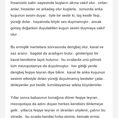
İnsanüstü sabrı sayesinde kuşların akına vakıf olur.. onları
anlar, hisseder ve arkadaş olur kuşlarla.. sonunda anka
kuşunun sesini duyar.. öyle bir sestir ki, taş kesilir feqi..
yüreği dolar.. hayatında böyle ses duymamıştır.. ancak
güneş doğarken duyulabilen kuşun sesini duymaya vakıf
olur..
Bu ermişlik mertebesi sonrasında dengbej olur, kaval ve
saz aranır.. bagdat da aradıgını bulur.. gösterişsiz bir
kaval kendisine layık bulunur.. bu sıralarda unü,şöhreti
tüm mezopotamya da duyulmuştur.. her gittiği yerde
dengbej feqiye teyran diye bilinir.. kaval ile anka kuşunun
sesinin etkisiyle dolan yüreği duyulmamış besteler çalar..
dinleyenler put kesilir, kımıldayamaz adeta büyülenirler..
Yıllar sonra babasının konağına döner feqiye teyran..
mezopotaya da adını duyan herkes kendisini dinlemeye
gelir.. yıllarca feqiye teyran ın stranları söylenir, çalınır bu
yörede.. bu sırada kendisi hırka giymiş, kemale ermiş,