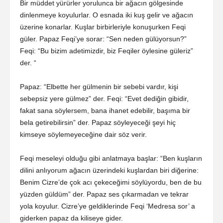
Bir müddet yürürler yorulunca bir ağacın gölgesinde
dinlenmeye koyulurlar. O esnada iki kuş gelir ve ağacın
üzerine konarlar. Kuşlar birbirleriyle konuşurken Feqi
güler. Papaz Feqi’ye sorar: “Sen neden gülüyorsun?”
Feqi: “Bu bizim adetimizdir, biz Feqiler öylesine güleriz”
der. “
Papaz: “Elbette her gülmenin bir sebebi vardır, kişi
sebepsiz yere gülmez” der. Feqi: “Evet dediğin gibidir,
fakat sana söylersem, bana ihanet edebilir, başıma bir
bela getirebilirsin” der. Papaz söyleyeceği şeyi hiç
kimseye söylemeyeceğine dair söz verir.
Feqi meseleyi olduğu gibi anlatmaya başlar: “Ben kuşların
dilini anlıyorum ağacın üzerindeki kuşlardan biri diğerine:
Benim Cizre’de çok acı çekeceğimi söylüyordu, ben de bu
yüzden güldüm” der. Papaz ses çıkarmadan ve tekrar
yola koyulur. Cizre’ye geldiklerinde Feqi ‘Medresa sor’ a
giderken papaz da kiliseye gider.