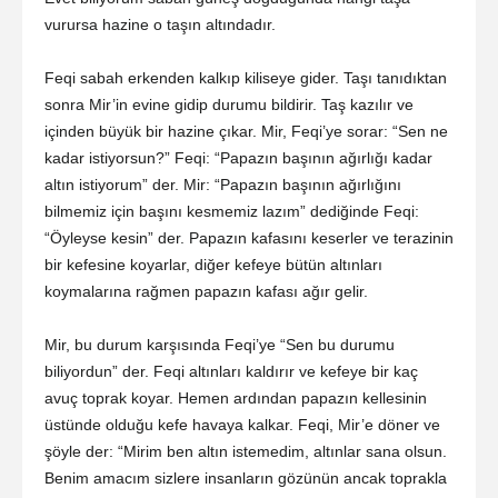
vurursa hazine o taşın altındadır.
Feqi sabah erkenden kalkıp kiliseye gider. Taşı tanıdıktan
sonra Mir’in evine gidip durumu bildirir. Taş kazılır ve
içinden büyük bir hazine çıkar. Mir, Feqi’ye sorar: “Sen ne
kadar istiyorsun?” Feqi: “Papazın başının ağırlığı kadar
altın istiyorum” der. Mir: “Papazın başının ağırlığını
bilmemiz için başını kesmemiz lazım” dediğinde Feqi:
“Öyleyse kesin” der. Papazın kafasını keserler ve terazinin
bir kefesine koyarlar, diğer kefeye bütün altınları
koymalarına rağmen papazın kafası ağır gelir.
Mir, bu durum karşısında Feqi’ye “Sen bu durumu
biliyordun” der. Feqi altınları kaldırır ve kefeye bir kaç
avuç toprak koyar. Hemen ardından papazın kellesinin
üstünde olduğu kefe havaya kalkar. Feqi, Mir’e döner ve
şöyle der: “Mirim ben altın istemedim, altınlar sana olsun.
Benim amacım sizlere insanların gözünün ancak toprakla