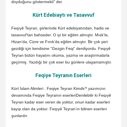
doyduğunu göstermekti” der.
Kürt Edebiaytı ve Tasavvuf
Feqıyê Teyran, şiirlerinde Kürt edebiyatından, hadis ve
tasavvuf’tan bahseder. O iyi bir eğitim almıştır. Mısk’te,
Hizan’da, Cizre ve Fınık’da eğitim almıştır. Bir çok yeri
gezdiği için kendisine “Gezgin Feqi” deniliyordu. Feqıyê
Teyran bütün hayatını okuma, yazma ve araştırmalarla
geçirmiş. Yazdığı bir çok eser bu günlere ulaşamamıştır.
Feqiye Teyranın Eserleri
Kürt İslam Alimleri : Feqiye Teyran Kimdir? yazımızın
devamında Feqiye Teyranın eserleriDenilebilir ki Feqıyê
Teyran kadar eser veren de yoktur, onun kadar eserleri
kayıp olan da yoktur. Feqıyê Teyran’ın bilinen eserleri
şunlardır: