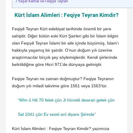
7
Yaşar Kemal ve Feqiye Teyran
Kürt İslam Alimleri : Feqiye Teyran Kimdir?
Feqiyê Teyran Kürt edebiyat tarihinde önemli bir yere
sahiptir. Diğer bütün eski Kürt Şairleri gibi bir İslam bilgini
olan Feqıyê Teyran İslami bir aile içinde büyümüş, İslam’ı
hakkıyla yaşamış bir şairdir. O’nun doğum yılı üzerine
araştırmacılar birçok şey söylemişlerdir. Kendi şiirlerinde
belirtildiğine göre Hicri 971’de dünyaya gelmiştir.
Feqiye Teyran ne zaman doğmuştur? Feqiye Teyranın
doğum yılı miladi takvime göre 1561 veya 1563’tür.
“Mîm û Hê 70 felek çûn Ji hîcretê dewran gelek çûn
Sal 1041 çûn Ev xezel anî diyare Şiirinde”
Kürt İslam Alimleri : Feqiye Teyran Kimdir? yazımıza