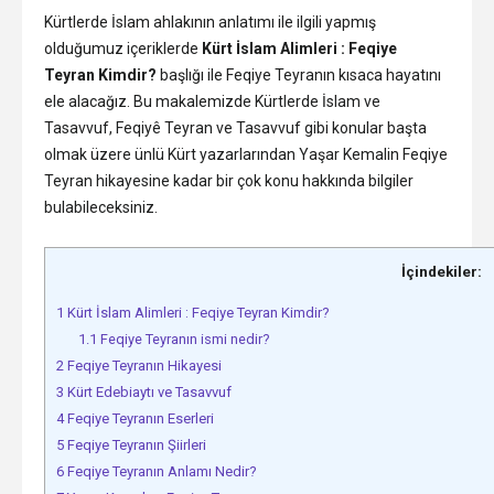
Kürtlerde İslam ahlakının anlatımı ile ilgili yapmış
olduğumuz içeriklerde
Kürt İslam Alimleri : Feqiye
Teyran Kimdir?
başlığı ile Feqiye Teyranın kısaca hayatını
ele alacağız. Bu makalemizde Kürtlerde İslam ve
Tasavvuf, Feqiyê Teyran ve Tasavvuf gibi konular başta
olmak üzere ünlü Kürt yazarlarından Yaşar Kemalin Feqiye
Teyran hikayesine kadar bir çok konu hakkında bilgiler
bulabileceksiniz.
İçindekiler:
1
Kürt İslam Alimleri : Feqiye Teyran Kimdir?
1.1
Feqiye Teyranın ismi nedir?
2
Feqiye Teyranın Hikayesi
3
Kürt Edebiaytı ve Tasavvuf
4
Feqiye Teyranın Eserleri
5
Feqiye Teyranın Şiirleri
6
Feqiye Teyranın Anlamı Nedir?