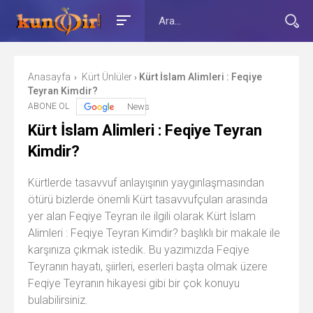
Anasayfa
Kürt Ünlüler
Kürt İslam Alimleri : Feqiye
›
›
Teyran Kimdir?
ABONE OL
News
Kürt İslam Alimleri : Feqiye Teyran
Kimdir?
Kürtlerde tasavvuf anlayışının yaygınlaşmasından
ötürü bizlerde önemli Kürt tasavvufçuları arasında
yer alan Feqiye Teyran ile ilgili olarak Kürt İslam
Alimleri : Feqiye Teyran Kimdir? başlıklı bir makale ile
karşınıza çıkmak istedik. Bu yazımızda Feqiye
Teyranın hayatı, şiirleri, eserleri başta olmak üzere
Feqiye Teyranın hikayesi gibi bir çok konuyu
bulabilirsiniz.