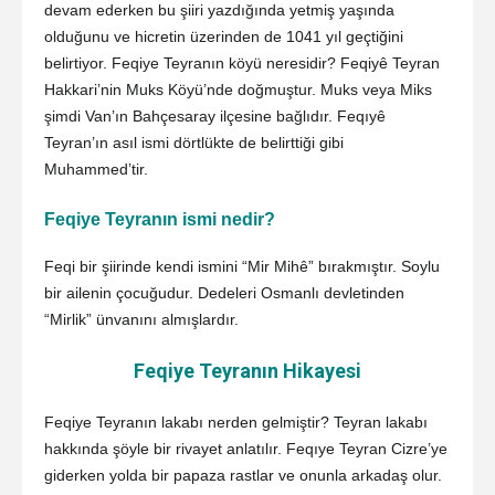
devam ederken bu şiiri yazdığında yetmiş yaşında
olduğunu ve hicretin üzerinden de 1041 yıl geçtiğini
belirtiyor. Feqiye Teyranın köyü neresidir? Feqiyê Teyran
Hakkari’nin Muks Köyü’nde doğmuştur. Muks veya Miks
şimdi Van’ın Bahçesaray ilçesine bağlıdır. Feqıyê
Teyran’ın asıl ismi dörtlükte de belirttiği gibi
Muhammed’tir.
Feqiye Teyranın ismi nedir?
Feqi bir şiirinde kendi ismini “Mir Mihê” bırakmıştır. Soylu
bir ailenin çocuğudur. Dedeleri Osmanlı devletinden
“Mirlik” ünvanını almışlardır.
Feqiye Teyranın Hikayesi
Feqiye Teyranın lakabı nerden gelmiştir? Teyran lakabı
hakkında şöyle bir rivayet anlatılır. Feqıye Teyran Cizre’ye
giderken yolda bir papaza rastlar ve onunla arkadaş olur.