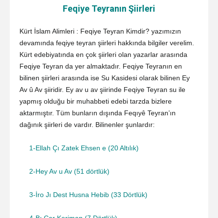
Feqiye Teyranın Şiirleri
Kürt İslam Alimleri : Feqiye Teyran Kimdir? yazımızın
devamında feqiye teyran şiirleri hakkında bilgiler verelim.
Kürt edebiyatında en çok şiirleri olan yazarlar arasında
Feqiye Teyran da yer almaktadır. Feqiye Teyranın en
bilinen şiirleri arasında ise Su Kasidesi olarak bilinen Ey
Av û Av şiiridir. Ey av u av şiirinde Feqiye Teyran su ile
yapmış olduğu bir muhabbeti edebi tarzda bizlere
aktarmıştır. Tüm bunların dışında Feqıyê Teyran’ın
dağınık şiirleri de vardır. Bilinenler şunlardır:
1-Ellah Çı Zatek Ehsen e (20 Altılık)
2-Hey Av u Av (51 dörtlük)
3-İro Jı Dest Husna Hebib (33 Dörtlük)
4-Bı Çar Keriman (7 Dörtlük)