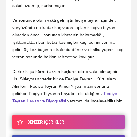
sakal uzatmış, nurlanmıştır..
Ve sonunda ölüm vakti gelmiştir feqiye teyran için de..
yeryüzünde ne kadar kuş varsa toplanır feqiye teyran
olmeden önce.. sonunda kimsenin bakamadığı,
ışıldamaktan bembetaz kesmiş bir kuş feqinin yanına
gelir.. üç kez başının etrafında döner ve halka yapar.. feqi
teyran sonunda hakkın rahmetine kavuşur..
Derler ki şu kürre-i arzda kuşların diline vakıf olmuş bir
Hz. Süleyman vardır bir de Feqiye Teyran.. Kürt İslam
Alimleri : Feqiye Teyran Kimdir? yazımızın sonuna
gelirken Feqiye Teyranın hayatını ele aldığımız
Feqiye
Teyran Hayatı ve Biyografisi
yazımızı da inceleyebilirsiniz.
BENZER İÇERİKLER