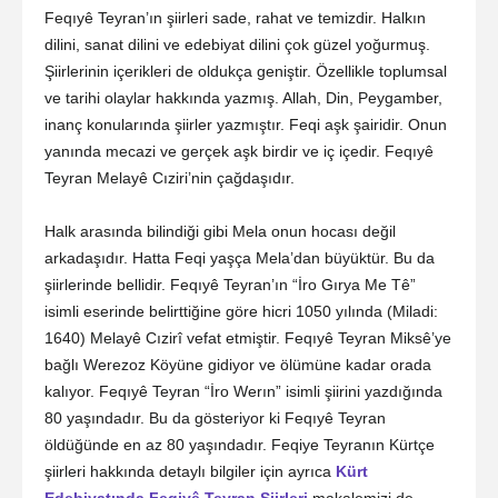
Feqıyê Teyran’ın şiirleri sade, rahat ve temizdir. Halkın
dilini, sanat dilini ve edebiyat dilini çok güzel yoğurmuş.
Şiirlerinin içerikleri de oldukça geniştir. Özellikle toplumsal
ve tarihi olaylar hakkında yazmış. Allah, Din, Peygamber,
inanç konularında şiirler yazmıştır. Feqi aşk şairidir. Onun
yanında mecazi ve gerçek aşk birdir ve iç içedir. Feqıyê
Teyran Melayê Cıziri’nin çağdaşıdır.
Halk arasında bilindiği gibi Mela onun hocası değil
arkadaşıdır. Hatta Feqi yaşça Mela’dan büyüktür. Bu da
şiirlerinde bellidir. Feqıyê Teyran’ın “İro Gırya Me Tê”
isimli eserinde belirttiğine göre hicri 1050 yılında (Miladi:
1640) Melayê Cızirî vefat etmiştir. Feqıyê Teyran Miksê’ye
bağlı Werezoz Köyüne gidiyor ve ölümüne kadar orada
kalıyor. Feqıyê Teyran “İro Werın” isimli şiirini yazdığında
80 yaşındadır. Bu da gösteriyor ki Feqıyê Teyran
öldüğünde en az 80 yaşındadır. Feqiye Teyranın Kürtçe
şiirleri hakkında detaylı bilgiler için ayrıca
Kürt
Edebiyatında Feqiyê Teyran Şiirleri
makalemizi de