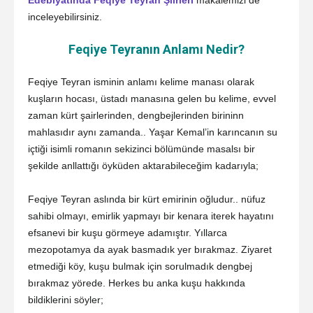
inceleyebilirsiniz.
Feqiye Teyranın Anlamı Nedir?
Feqiye Teyran isminin anlamı kelime manası olarak
kuşların hocası, üstadı manasına gelen bu kelime, evvel
zaman kürt şairlerinden, dengbejlerinden birininn
mahlasıdır aynı zamanda.. Yaşar Kemal’in karıncanın su
içtiği isimli romanın sekizinci bölümünde masalsı bir
şekilde anllattığı öyküden aktarabileceğim kadarıyla;
Feqiye Teyran aslında bir kürt emirinin oğludur.. nüfuz
sahibi olmayı, emirlik yapmayı bir kenara iterek hayatını
efsanevi bir kuşu görmeye adamıştır. Yıllarca
mezopotamya da ayak basmadık yer bırakmaz. Ziyaret
etmediği köy, kuşu bulmak için sorulmadık dengbej
bırakmaz yörede. Herkes bu anka kuşu hakkında
bildiklerini söyler;