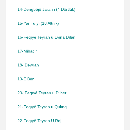
14-Dengbêjê Jaran i (4 Dörtlük)
15-Yar Tu yi (18 Altılık)
16-Feqıyê Teyran u Evina Dılan
17-Mihacir
18- Dewran
19-Ê Bên
20- Feqıyê Teyran u Dilber
21-Feqıyê Teyran u Qulıng
22-Feqıyê Teyran U Roj