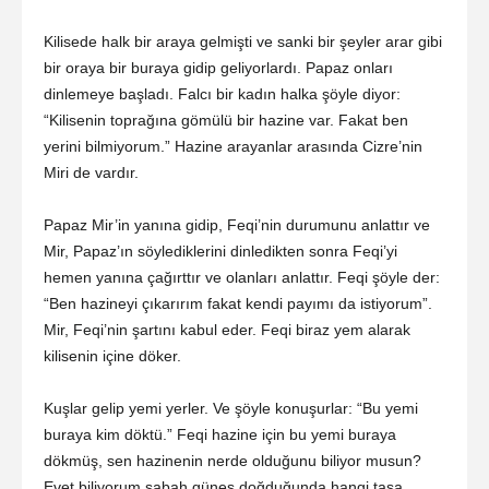
Kilisede halk bir araya gelmişti ve sanki bir şeyler arar gibi
bir oraya bir buraya gidip geliyorlardı. Papaz onları
dinlemeye başladı. Falcı bir kadın halka şöyle diyor:
“Kilisenin toprağına gömülü bir hazine var. Fakat ben
yerini bilmiyorum.” Hazine arayanlar arasında Cizre’nin
Miri de vardır.
Papaz Mir’in yanına gidip, Feqi’nin durumunu anlattır ve
Mir, Papaz’ın söylediklerini dinledikten sonra Feqi’yi
hemen yanına çağırttır ve olanları anlattır. Feqi şöyle der:
“Ben hazineyi çıkarırım fakat kendi payımı da istiyorum”.
Mir, Feqi’nin şartını kabul eder. Feqi biraz yem alarak
kilisenin içine döker.
Kuşlar gelip yemi yerler. Ve şöyle konuşurlar: “Bu yemi
buraya kim döktü.” Feqi hazine için bu yemi buraya
dökmüş, sen hazinenin nerde olduğunu biliyor musun?
Evet biliyorum sabah güneş doğduğunda hangi taşa