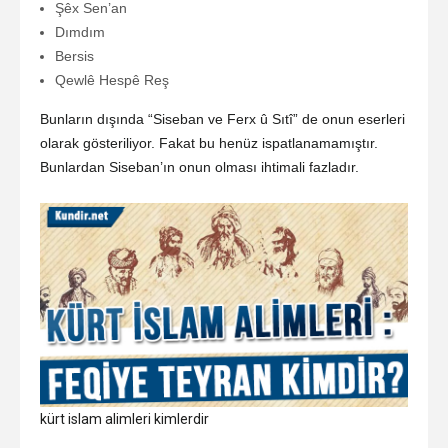
Şêx Sen’an
Dımdım
Bersis
Qewlê Hespê Reş
Bunların dışında “Siseban ve Ferx û Sıtî” de onun eserleri
olarak gösteriliyor. Fakat bu henüz ispatlanamamıştır.
Bunlardan Siseban’ın onun olması ihtimali fazladır.
kürt islam alimleri kimlerdir