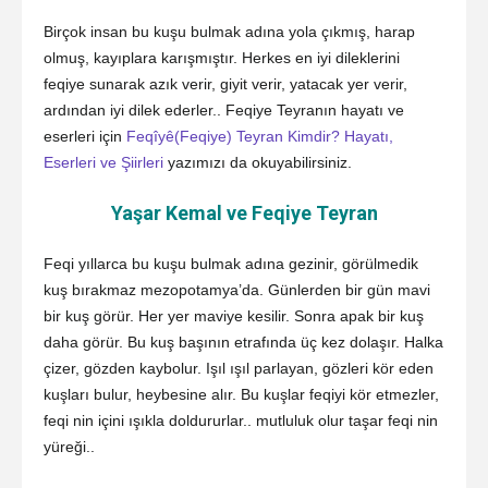
Birçok insan bu kuşu bulmak adına yola çıkmış, harap
olmuş, kayıplara karışmıştır. Herkes en iyi dileklerini
feqiye sunarak azık verir, giyit verir, yatacak yer verir,
ardından iyi dilek ederler.. Feqiye Teyranın hayatı ve
eserleri için
Feqîyê(Feqiye) Teyran Kimdir? Hayatı,
Eserleri ve Şiirleri
yazımızı da okuyabilirsiniz.
Yaşar Kemal ve Feqiye Teyran
Feqi yıllarca bu kuşu bulmak adına gezinir, görülmedik
kuş bırakmaz mezopotamya’da. Günlerden bir gün mavi
bir kuş görür. Her yer maviye kesilir. Sonra apak bir kuş
daha görür. Bu kuş başının etrafında üç kez dolaşır. Halka
çizer, gözden kaybolur. Işıl ışıl parlayan, gözleri kör eden
kuşları bulur, heybesine alır. Bu kuşlar feqiyi kör etmezler,
feqi nin içini ışıkla doldururlar.. mutluluk olur taşar feqi nin
yüreği..