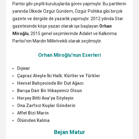
Partisi gibi çeşitli kuruluşlarda görev yapmıştır. Bu partilerin
yanında Ülkede Özgür Gündem, Özgür Politika gibi birçok
gazete ve dergide de yazarlık yapmıştır. 2012 yılında Star
gazetesinde köşe yazarı olarak işe başlayan
Orhan
Miroğlu
, 2015 genel seçimlerinde Adalet ve Kalkınma
Partisi’nin Mardin Milletvekili olarak seçilmiştir.
Orhan Miroğlu’nun Eserleri
Dıjwar
Çapraz Ateşte İki Halk: Kürtler ve Türkler
Hevsel Bahçesinde Bir Dut Ağacı
Barışa Dair Bir Hikayemiz Olsun
Herşey Bitti Ana’ya Söyleyin
Ona Zarfsız Kuşlar Gönderin
Affet Bizi Marin
Ölümden Kalma
Bejan Matur