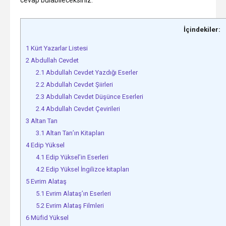
cevap bulabileceksiniz.
İçindekiler:
1
Kürt Yazarlar Listesi
2
Abdullah Cevdet
2.1
Abdullah Cevdet Yazdığı Eserler
2.2
Abdullah Cevdet Şiirleri
2.3
Abdullah Cevdet Düşünce Eserleri
2.4
Abdullah Cevdet Çevirileri
3
Altan Tan
3.1
Altan Tan’ın Kitapları
4
Edip Yüksel
4.1
Edip Yüksel’in Eserleri
4.2
Edip Yüksel İngilizce kitapları
5
Evrim Alataş
5.1
Evrim Alataş’ın Eserleri
5.2
Evrim Alataş Filmleri
6
Müfid Yüksel