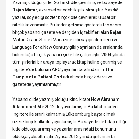
Yazmış olduğu şiirler 26 farklı dile çevrilmiş ve bu sayede
Bejan Matur
, evrensel bir edebi kişilik olmuştur. Yazdığı
yazılar, söylediği sözler birçok dile çevrilerek ulusal bir
nitelik kazanmıştır. Bu kadar gelişme gösterdikten sonra
birçok yabancı gazete ve dergiden iş teklifleri alan
Bejan
Matur
, Grand Street Magazine gibi saygın dergilerin ve
Language For a New Century gibi yayınların da aralarında
bulunduğu birçok yabancı şirket ile çalışmıştır. 2004 yılında
tüm şiirlerini bir araya toplayarak kitap haline getirmiş ve
İngiltere’de bulunan ARC yayınları tarafından
In The
Temple of a Patient God
adı altında birçok dergi ve
gazetede yayımlanmıştır.
Yabancı dilde yazmış olduğu ikinci kitabı
How Abraham
Adandoned Me
2012 de yayınlamıştır. Bu kitabı sadece
İngiltere ile sınırlı kalmamış Lüksemburg başta olmak
üzere birçok ülkede yayınlamıştır. Bu sayede de hitap ettiği
kitle oldukça artmış ve yazarlar arasındaki konumunu
oldukça yükseltmiştir. Ayrıca 2012 yılında şiirlerinin bir