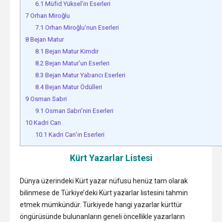
6.1
Müfid Yüksel’in Eserleri
7
Orhan Miroğlu
7.1
Orhan Miroğlu’nun Eserleri
8
Bejan Matur
8.1
Bejan Matur Kimdir
8.2
Bejan Matur’un Eserleri
8.3
Bejan Matur Yabancı Eserleri
8.4
Bejan Matur Ödülleri
9
Osman Sabri
9.1
Osman Sabri’nin Eserleri
10
Kadri Can
10.1
Kadri Can’ın Eserleri
Kürt Yazarlar Listesi
Dünya üzerindeki Kürt yazar nüfusu henüz tam olarak
bilinmese de Türkiye’deki Kürt yazarlar listesini tahmin
etmek mümkündür. Türkiyede hangi yazarlar kürttür
öngürüsünde bulunanların geneli öncellikle yazarların