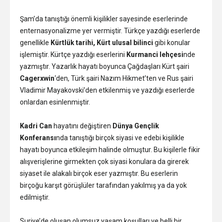
Şam’da tanıştığı önemli kişilikler sayesinde eserlerinde
enternasyonalizme yer vermiştir. Türkçe yazdığı eserlerde
genellikle
Kürtlük tarihi, Kürt ulusal bilinci
gibi konular
işlemiştir. Kürtçe yazdığı eserlerini
Kurmanci lehçesi
nde
yazmıştır. Yazarlık hayatı boyunca Çağdaşları Kürt şairi
Cagerxwin
‘den, Türk şairi Nazım Hikmet’ten ve Rus şairi
Vladimir Mayakovski’den etkilenmiş ve yazdığı eserlerde
onlardan esinlenmiştir.
Kadri Can
hayatını değiştiren
Dünya Gençlik
Konferansı
nda tanıştığı birçok siyasi ve edebi kişilikle
hayatı boyunca etkileşim halinde olmuştur. Bu kişilerle fikir
alışverişlerine girmekten çok siyasi konulara da girerek
siyaset ile alakalı birçok eser yazmıştır. Bu eserlerin
birçoğu karşıt görüşlüler tarafından yakılmış ya da yok
edilmiştir.
Suriye’de oluşan olumsuz yaşam koşulları ve belli bir