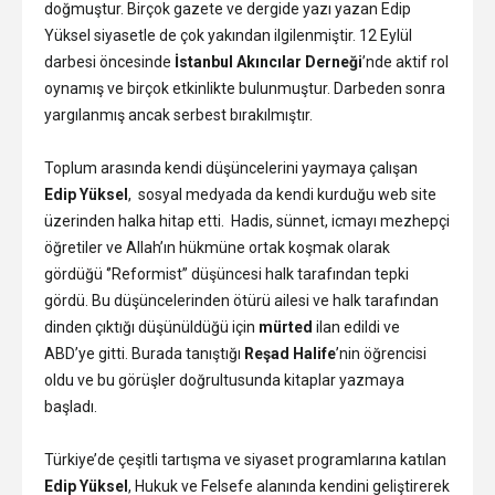
doğmuştur. Birçok gazete ve dergide yazı yazan Edip
Yüksel siyasetle de çok yakından ilgilenmiştir. 12 Eylül
darbesi öncesinde
İstanbul Akıncılar Derneği
’nde aktif rol
oynamış ve birçok etkinlikte bulunmuştur. Darbeden sonra
yargılanmış ancak serbest bırakılmıştır.
Toplum arasında kendi düşüncelerini yaymaya çalışan
Edip Yüksel
, sosyal medyada da kendi kurduğu web site
üzerinden halka hitap etti. Hadis, sünnet, icmayı mezhepçi
öğretiler ve Allah’ın hükmüne ortak koşmak olarak
gördüğü ‘’Reformist’’ düşüncesi halk tarafından tepki
gördü. Bu düşüncelerinden ötürü ailesi ve halk tarafından
dinden çıktığı düşünüldüğü için
mürted
ilan edildi ve
ABD’ye gitti. Burada tanıştığı
Reşad Halife
’nin öğrencisi
oldu ve bu görüşler doğrultusunda kitaplar yazmaya
başladı.
Türkiye’de çeşitli tartışma ve siyaset programlarına katılan
Edip Yüksel
, Hukuk ve Felsefe alanında kendini geliştirerek