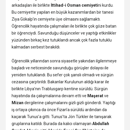
arkadaşları ile birlikte
İttihad-i Osman cemiyeti
ni kurdu.
Bu cemiyette yapılan en büyük kazanımlardan bir tanesi
Ziya Gökalp’in cemiyete üye olmasını sağlamaktı.
Öğrencilik hayatında çalışmaları ile birlikte çok göze batan
bir öğrenciydi. Savunduğu düşünceler ve yaptığı etkinlikler
yüzünden birkaç kez tutuklandı ancak çok fazla tutuklu
kalmadan serbest bırakıldı.
Öğrencilik yıllarından sonra siyasetle yakından ilgilenmeye
başladı ve neticesinde savunduğu görüşler dolayısı ile
yeniden tutuklandı. Bu sefer çok şanslı olmadı ve sürgün
cezasına çarptırıldı. Bakanlar Kurulunun aldığı karar ile
birlikte Libya’nın Trablusgarp kentine sürüldü. Sürgün
hayatında da çalışmalarına devam etti ve
Maşerat
ve
Mizan
dergilerine çalışmalarını gizli gizli gönderdi. Yaptığı
iş ortaya çıkınca da önce Fizan’a sürüldü ardından da
kaçarak Tunus’a gitti. Tunus’ta Jön Türkler ile tanışarak
gruplarına katıldı. Burada da kalıcı olamayan
Abdullah