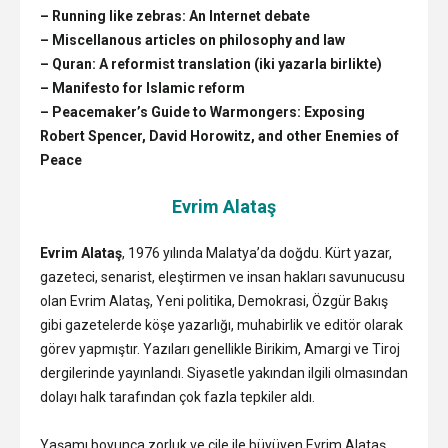
– Running like zebras: An Internet debate
– Miscellanous articles on philosophy and law
– Quran: A reformist translation (iki yazarla birlikte)
– Manifesto for Islamic reform
– Peacemaker’s Guide to Warmongers: Exposing
Robert Spencer, David Horowitz, and other Enemies of
Peace
Evrim Alataş
Evrim Alataş
, 1976 yılında Malatya’da doğdu. Kürt yazar,
gazeteci, senarist, eleştirmen ve insan hakları savunucusu
olan Evrim Alataş, Yeni politika, Demokrasi, Özgür Bakış
gibi gazetelerde köşe yazarlığı, muhabirlik ve editör olarak
görev yapmıştır. Yazıları genellikle Birikim, Amargi ve Tiroj
dergilerinde yayınlandı. Siyasetle yakından ilgili olmasından
dolayı halk tarafından çok fazla tepkiler aldı.
Yaşamı boyunca zorluk ve çile ile büyüyen Evrim Alataş,