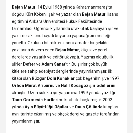
Bejan Matur
, 14 Eylül 1968 yılında Kahramanmaraş’ta
doğdu. Kürt Kökenli şair ve yazar olan
Bejan Matur
, lisans
eğitimini Ankara Üniversitesi Hukuk Fakültesinde
tamamladı. Öğrencilik yıllarında ufak ufak başlayan şiir ve
yazı merakı onu hayatı boyunca yapacağı bir mesleğe
yöneltti. Okulunu bitirdikten sonra amatör bir şekilde
yazılarına devem eden
Bejan Matur
, küçük ve yerel
dergilerde yazarlık ve editörlük yaptı. Yazmış olduğu ilk
şiirler
Defter
ve
Adam Sanat
’tır. Bu şiirler çok büyük
kitlelere sahip edebiyat dergilerinde yayımlanmıştır. İlk
kitabı olan
Rüzgar Dolu Konaklar
çok beğenilmiş ve 1997
Orhon Murat Arıburnu
ve
Halil Kocagöz şiir ödüllerin
i
almıştır. Uzun soluklu şiir yaşamına 1999 yılında yazdığı
Tanrı Görmesin Harflerimi
kitabı ile başlamıştır. 2002
yılında
Ayın Büyüttüğü Oğullar
ve
Onun Çölünde
kitapları
aynı tarihte çıkarılmış ve birçok dergi ve gazete tarafından
yayımlanmıştır.