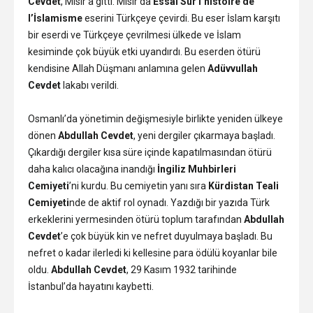
Cevdet
, Mısır’a gitti. Mısır’da
Essai Sur l’histoire de
l’İslamisme
eserini Türkçeye çevirdi. Bu eser İslam karşıtı
bir eserdi ve Türkçeye çevrilmesi ülkede ve İslam
kesiminde çok büyük etki uyandırdı. Bu eserden ötürü
kendisine Allah Düşmanı anlamına gelen
Adüvvullah
Cevdet
lakabı verildi.
Osmanlı’da yönetimin değişmesiyle birlikte yeniden ülkeye
dönen
Abdullah Cevdet
, yeni dergiler çıkarmaya başladı.
Çıkardığı dergiler kısa süre içinde kapatılmasından ötürü
daha kalıcı olacağına inandığı
İngiliz Muhbirleri
Cemiyeti
’ni kurdu. Bu cemiyetin yanı sıra
Kürdistan Teali
Cemiyeti
nde de aktif rol oynadı. Yazdığı bir yazıda Türk
erkeklerini yermesinden ötürü toplum tarafından
Abdullah
Cevdet
’e çok büyük kin ve nefret duyulmaya başladı. Bu
nefret o kadar ilerledi ki kellesine para ödülü koyanlar bile
oldu.
Abdullah Cevdet
, 29 Kasım 1932 tarihinde
İstanbul’da hayatını kaybetti.