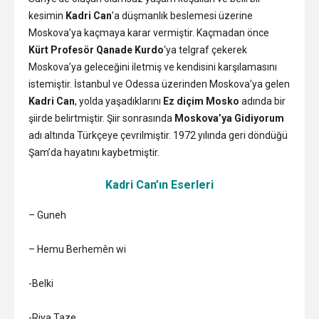
kesimin
Kadri Can
’a düşmanlık beslemesi üzerine
Moskova’ya kaçmaya karar vermiştir. Kaçmadan önce
Kürt Profesör
Qanade Kurdo
‘ya telgraf çekerek
Moskova’ya geleceğini iletmiş ve kendisini karşılamasını
istemiştir. İstanbul ve Odessa üzerinden Moskova’ya gelen
Kadri Can
, yolda yaşadıklarını
Ez diçim Mosko
adında bir
şiirde belirtmiştir. Şiir sonrasında
Moskova’ya Gidiyorum
adı altında Türkçeye çevrilmiştir. 1972 yılında geri döndüğü
Şam’da hayatını kaybetmiştir.
Kadri Can’ın Eserleri
– Guneh
– Hemu Berhemên wi
-Belki
-Riya Taze