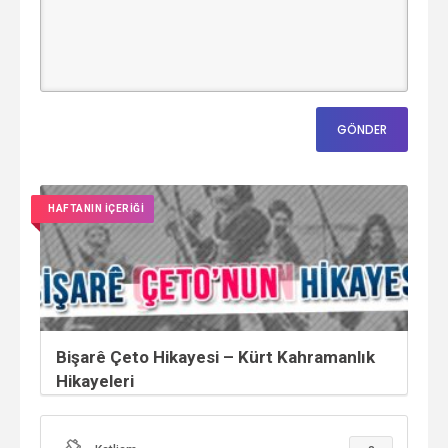
HAFTANIN İÇERİĞİ
Bişarê Çeto Hikayesi – Kürt Kahramanlık
Hikayeleri