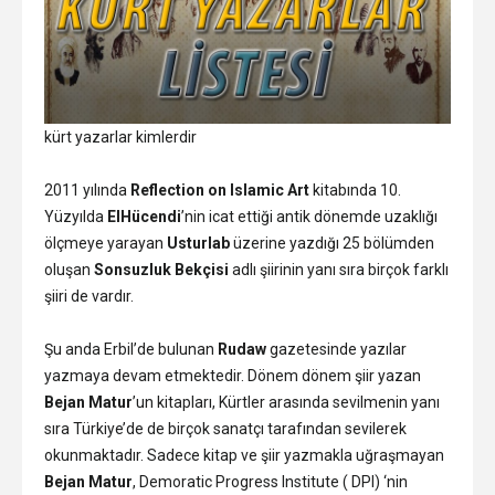
kürt yazarlar kimlerdir
2011 yılında
Reflection on Islamic Art
kitabında 10.
Yüzyılda
ElHücendi
’nin icat ettiği antik dönemde uzaklığı
ölçmeye yarayan
Usturlab
üzerine yazdığı 25 bölümden
oluşan
Sonsuzluk Bekçisi
adlı şiirinin yanı sıra birçok farklı
şiiri de vardır.
Şu anda Erbil’de bulunan
Rudaw
gazetesinde yazılar
yazmaya devam etmektedir. Dönem dönem şiir yazan
Bejan Matur
’un kitapları, Kürtler arasında sevilmenin yanı
sıra Türkiye’de de birçok sanatçı tarafından sevilerek
okunmaktadır. Sadece kitap ve şiir yazmakla uğraşmayan
Bejan Matur
, Demoratic Progress Institute ( DPI) ‘nin