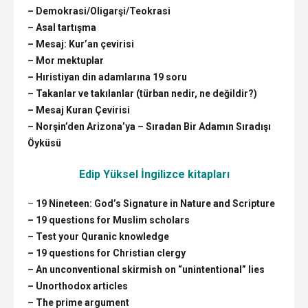
– Demokrasi/Oligarşi/Teokrasi
– Asal tartışma
– Mesaj: Kur’an çevirisi
– Mor mektuplar
– Hıristiyan din adamlarına 19 soru
– Takanlar ve takılanlar (türban nedir, ne değildir?)
– Mesaj Kuran Çevirisi
– Norşin’den Arizona’ya – Sıradan Bir Adamın Sıradışı
Öyküsü
Edip Yüksel İngilizce kitapları
–
19 Nineteen: God’s Signature in Nature and Scripture
– 19 questions for Muslim scholars
– Test your Quranic knowledge
– 19 questions for Christian clergy
– An unconventional skirmish on “unintentional” lies
– Unorthodox articles
– The prime argument