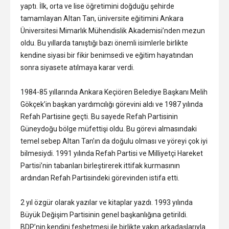
yaptı. İlk, orta ve lise öğretimini doğduğu şehirde
tamamlayan Altan Tan, üniversite eğitimini Ankara
Üniversitesi Mimarlık Mühendislik Akademisi’nden mezun
oldu. Bu yıllarda tanıştığı bazı önemli isimlerle birlikte
kendine siyasi bir fikir benimsedi ve eğitim hayatından
sonra siyasete atılmaya karar verdi.
1984-85 yıllarında Ankara Keçiören Belediye Başkanı Melih
Gökçek’in başkan yardımcılığı görevini aldı ve 1987 yılında
Refah Partisine geçti. Bu sayede Refah Partisinin
Güneydoğu bölge müfettişi oldu. Bu görevi almasındaki
temel sebep Altan Tan’ın da doğulu olması ve yöreyi çok iyi
bilmesiydi. 1991 yılında Refah Partisi ve Milliyetçi Hareket
Partisi’nin tabanları birleştirerek ittifak kurmasının
ardından Refah Partisindeki görevinden istifa etti.
2 yıl özgür olarak yazılar ve kitaplar yazdı. 1993 yılında
Büyük Değişim Partisinin genel başkanlığına getirildi.
BDP’nin kendini feshetmesi ile birlikte yakın arkadaşlarıyla