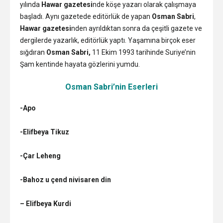
yılında
Hawar gazetesi
nde köşe yazarı olarak çalışmaya
başladı. Aynı gazetede editörlük de yapan
Osman Sabri
,
Hawar gazetesi
nden ayrıldıktan sonra da çeşitli gazete ve
dergilerde yazarlık, editörlük yaptı. Yaşamına birçok eser
sığdıran
Osman Sabri,
11 Ekim 1993 tarihinde Suriye’nin
Şam kentinde hayata gözlerini yumdu.
Osman Sabri’nin Eserleri
-Apo
-Elifbeya Tikuz
-Çar Leheng
-Bahoz u çend nivisaren din
– Elifbeya Kurdi