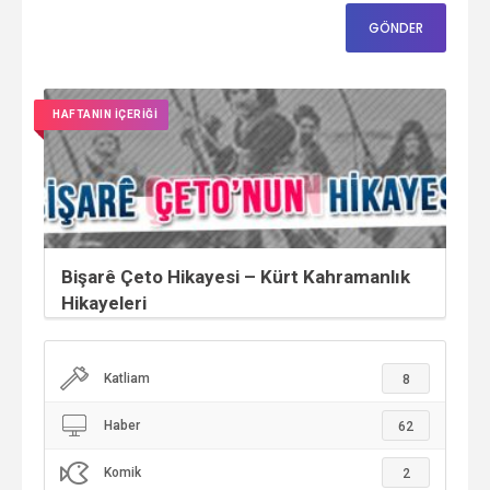
HAFTANIN İÇERİĞİ
Bişarê Çeto Hikayesi – Kürt Kahramanlık
Hikayeleri
Katliam
8
Haber
62
Komik
2