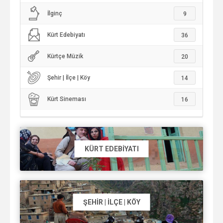
İlginç
9
Kürt Edebiyatı
36
Kürtçe Müzik
20
Şehir | İlçe | Köy
14
Kürt Sineması
16
KÜRT EDEBIYATI
ŞEHIR | İLÇE | KÖY