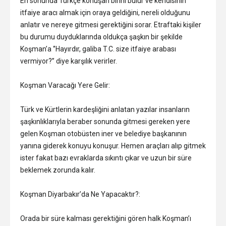
En sonunda Türkçe konuşan birini bulur ve kendisinin
itfaiye aracı almak için oraya geldiğini, nereli olduğunu
anlatır ve nereye gitmesi gerektiğini sorar. Etraftaki kişiler
bu durumu duyduklarında oldukça şaşkın bir şekilde
Koşman’a ‘’Hayırdır, galiba T.C. size itfaiye arabası
vermiyor?’’ diye karşılık verirler.
Koşman Varacağı Yere Gelir:
Türk ve Kürtlerin kardeşliğini anlatan yazılar insanların
şaşkınlıklarıyla beraber sonunda gitmesi gereken yere
gelen Koşman otobüsten iner ve belediye başkanının
yanına giderek konuyu konuşur. Hemen araçları alıp gitmek
ister fakat bazı evraklarda sıkıntı çıkar ve uzun bir süre
beklemek zorunda kalır.
Koşman Diyarbakır’da Ne Yapacaktır?:
Orada bir süre kalması gerektiğini gören halk Koşman’ı