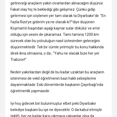
getireceği araçların yakın civarlardan alınacağını düşünür.
Fakat olay hiç te beklediği gibi gelişmez. Çünkü gidip
getirmesi için söylenen yer tam olarak ta Diyarbakır’dır. ‘’En
fazla Rize’ye giderim ya ne olacak ki?’’diye düşünen
Koşman’ın başından aşağı kaynar sular dökülür ve emir
olduğu için sesini de çıkaramaz. Tamı tamına 1200 km
sürecek olan bu yolculuğun nasıl üstesinden geleceğini
düşünmektedir. Tek bir cümle yetmiştir bu konu hakkında
direk ikna olmasına, o da ; ‘’Yahu ne olacak bize her yer
Trabzon!’’
Neden yakınlardan değil de bu kadar uzaktan bu araçların
istenmesi de vekil öğretmenin bazı haklı sebeplerine
dayanmaktadır. Eski dönemlerde başkanın Çayırbağı’nda
öğretmenlik yapmasıdır.
İyi hoş gidecek biri bulunmuştur elbet peki Diyarbakır
belediye başkanı bu işe ne diyecektir. O da kabul etmiştir
teklifi, her ne kadar karşı çıkmaya çalışanlar olsa da…