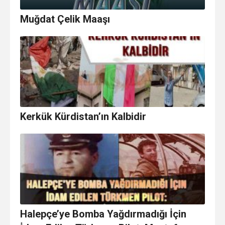
Muğdat Çelik Maaşı
Kerkük Kürdistan’ın Kalbidir
Halepçe’ye Bomba Yağdırmadığı İçin