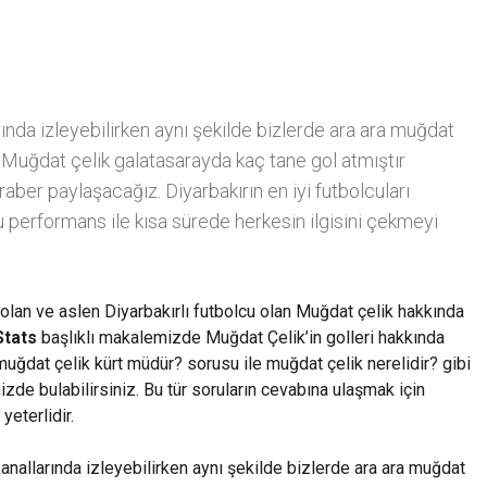
arında izleyebilirken aynı şekilde bizlerde ara ara muğdat
z. Muğdat çelik galatasarayda kaç tane gol atmıştır
aber paylaşacağız. Diyarbakırın en iyi futbolcuları
 performans ile kısa sürede herkesin ilgisini çekmeyi
 olan ve aslen Diyarbakırlı futbolcu olan Muğdat çelik hakkında
Stats
başlıklı makalemizde Muğdat Çelik’in golleri hakkında
muğdat çelik kürt müdür? sorusu ile muğdat çelik nerelidir? gibi
de bulabilirsiniz. Bu tür soruların cevabına ulaşmak için
yeterlidir.
 kanallarında izleyebilirken aynı şekilde bizlerde ara ara muğdat