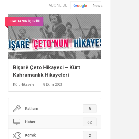
ABONE OL
News
HAFTANIN İÇERİĞİ
Bişarê Çeto Hikayesi – Kürt
Kahramanlık Hikayeleri
Kürt Hikayeleri
8 Ekim 2021
Katliam
8
Haber
62
Komik
2