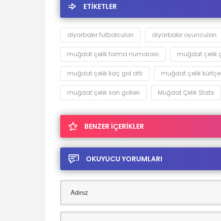
ETİKETLER
diyarbakır futbolcuları
diyarbakır oyuncuları
muğdat çelik forma numarası
muğdat çelik g
muğdat çelik kaç gol attı
muğdat çelik kürtç
muğdat çelik son golleri
Muğdat Çelik Stats
BENZER İÇERİKLER
OKUYUCU YORUMLARI