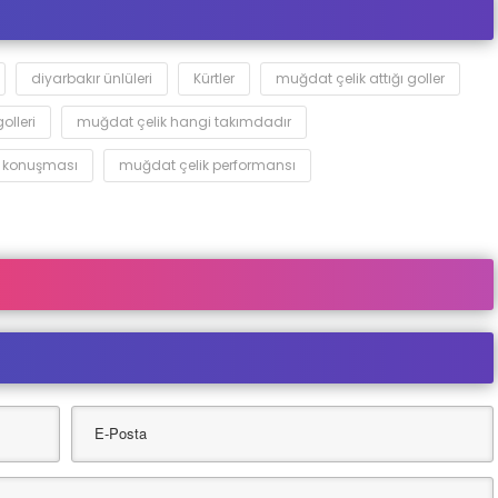
diyarbakır ünlüleri
Kürtler
muğdat çelik attığı goller
olleri
muğdat çelik hangi takımdadır
e konuşması
muğdat çelik performansı