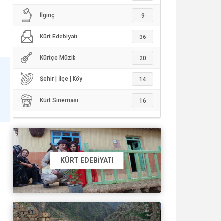
İlginç
9
Kürt Edebiyatı
36
Kürtçe Müzik
20
Şehir | İlçe | Köy
14
Kürt Sineması
16
KÜRT EDEBIYATI