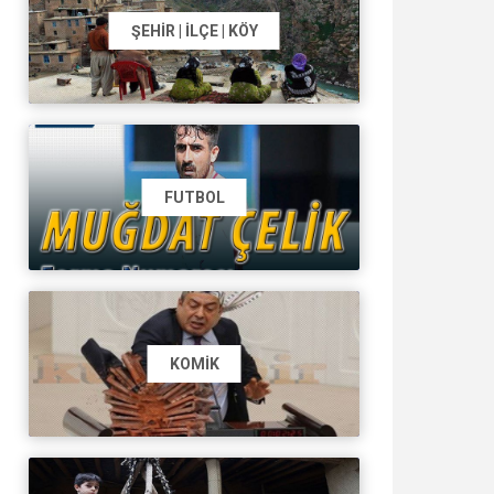
ŞEHIR | İLÇE | KÖY
FUTBOL
KOMIK