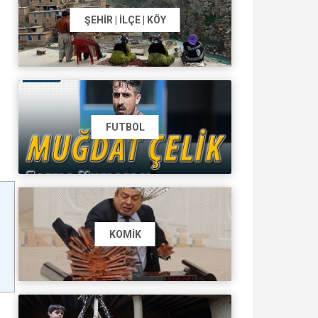
ŞEHIR | İLÇE | KÖY
FUTBOL
KOMIK