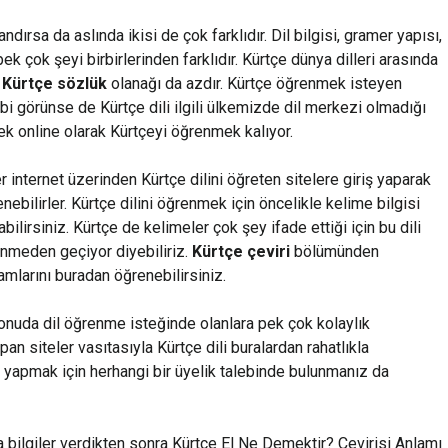
ndırsa da aslında ikisi de çok farklıdır. Dil bilgisi, gramer yapısı,
ek çok şeyi birbirlerinden farklıdır. Kürtçe dünya dilleri arasında
n
Kürtçe sözlük
olanağı da azdır. Kürtçe öğrenmek isteyen
gibi görünse de Kürtçe dili ilgili ülkemizde dil merkezi olmadığı
ek online olarak Kürtçeyi öğrenmek kalıyor.
r internet üzerinden Kürtçe dilini öğreten sitelere giriş yaparak
nebilirler. Kürtçe dilini öğrenmek için öncelikle kelime bilgisi
lirsiniz. Kürtçe de kelimeler çok şey ifade ettiği için bu dili
nmeden geçiyor diyebiliriz.
Kürtçe çeviri
bölümünden
amlarını buradan öğrenebilirsiniz.
nuda dil öğrenme isteğinde olanlara pek çok kolaylık
pan siteler vasıtasıyla Kürtçe dili buralardan rahatlıkla
riş yapmak için herhangi bir üyelik talebinde bulunmanız da
 bilgiler verdikten sonra Kürtçe El Ne Demektir? Çevirisi Anlamı