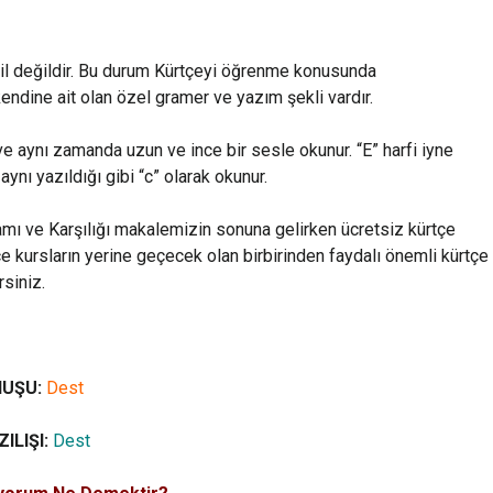
r dil değildir. Bu durum Kürtçeyi öğrenme konusunda
 kendine ait olan özel gramer ve yazım şekli vardır.
 ve aynı zamanda uzun ve ince bir sesle okunur. “E” harfi iyne
aynı yazıldığı gibi “c” olarak okunur.
amı ve Karşılığı makalemizin sonuna gelirken ücretsiz kürtçe
çe kursların yerine geçecek olan birbirinden faydalı önemli kürtçe
rsiniz.
NUŞU:
Dest
ILIŞI:
Dest