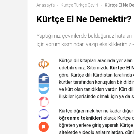
Anasayfa
Kürtçe Türkçe Çeviri
Kürtçe El Ne De
›
›
Kürtçe El Ne Demektir? Ç
Yaptığımız çevirilerde bulduğunuz hataları 
için yorum kısmından yazıp eksikliklerimizi-h
Kürtçe dil kitapları arasında yer ala
edebilirsiniz. Sitemizde
Kürtçe El 
göre. Kürtçe dili Kürdistan tarafınd
kürtler tarafından konuşulan bir di
ve kürt olan tanıdıkları vardır. Kürt 
ilişkiler içerisinde olmak için ya da 
Kürtçe öğrenmek her ne kadar diğer d
öğrenme teknikleri
olarak Kürtçe d
öğreten yerlere giriş yaparak Kürtçe 
sitelerde videolu anlatımlardan, gün