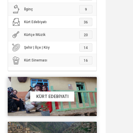
İlginç
9
Kürt Edebiyatı
36
Kürtçe Müzik
20
Şehir | İlçe | Köy
14
Kürt Sineması
16
KÜRT EDEBIYATI