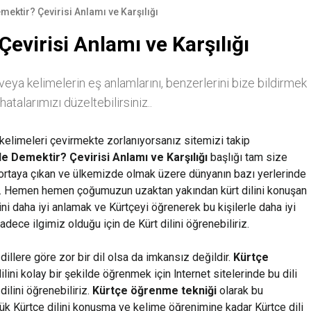
mektir? Çevirisi Anlamı ve Karşılığı
evirisi Anlamı ve Karşılığı
veya kelimelerin eş anlamlarını, benzerlerini bize bildirmek
atalarımızı düzeltebilirsiniz..
n kelimeleri çevirmekte zorlanıyorsanız sitemizi takip
Ne Demektir? Çevirisi Anlamı ve Karşılığı
başlığı tam size
a ortaya çıkan ve ülkemizde olmak üzere dünyanın bazı yerlerinde
ldir. Hemen hemen çoğumuzun uzaktan yakından kürt dilini konuşan
dilini daha iyi anlamak ve Kürtçeyi öğrenerek bu kişilerle daha iyi
sadece ilgimiz olduğu için de Kürt dilini öğrenebiliriz.
illere göre zor bir dil olsa da imkansız değildir.
Kürtçe
ilini kolay bir şekilde öğrenmek için lnternet sitelerinde bu dili
dilini öğrenebiliriz.
Kürtçe öğrenme tekniği
olarak bu
lük Kürtçe dilini konuşma ve kelime öğrenimine kadar Kürtçe dili