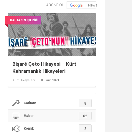
ABONE OL
News
HAFTANIN İÇERİĞİ
Bişarê Çeto Hikayesi – Kürt
Kahramanlık Hikayeleri
Kürt Hikayeleri
8 Ekim 2021
Katliam
8
Haber
62
Komik
2