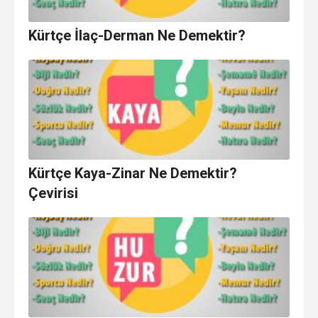
Kürtçe İlaç-Derman Ne Demektir?
Kürtçe Kaya-Zinar Ne Demektir?
Çevirisi