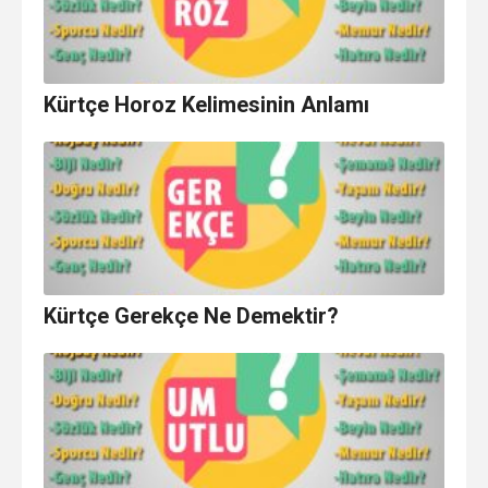
Kürtçe Horoz Kelimesinin Anlamı
Kürtçe Gerekçe Ne Demektir?