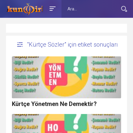
"Kürtçe Sözler" için etiket sonuçları
Kürtçe Yönetmen Ne Demektir?