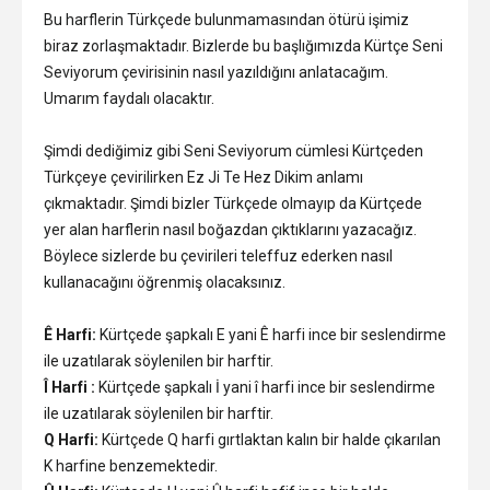
Bu harflerin Türkçede bulunmamasından ötürü işimiz
biraz zorlaşmaktadır. Bizlerde bu başlığımızda Kürtçe Seni
Seviyorum çevirisinin nasıl yazıldığını anlatacağım.
Umarım faydalı olacaktır.
Şimdi dediğimiz gibi Seni Seviyorum cümlesi Kürtçeden
Türkçeye çevirilirken Ez Ji Te Hez Dikim anlamı
çıkmaktadır. Şimdi bizler Türkçede olmayıp da Kürtçede
yer alan harflerin nasıl boğazdan çıktıklarını yazacağız.
Böylece sizlerde bu çevirileri teleffuz ederken nasıl
kullanacağını öğrenmiş olacaksınız.
Ê Harfi:
Kürtçede şapkalı E yani Ê harfi ince bir seslendirme
ile uzatılarak söylenilen bir harftir.
Î Harfi :
Kürtçede şapkalı İ yani î harfi ince bir seslendirme
ile uzatılarak söylenilen bir harftir.
Q Harfi:
Kürtçede Q harfi gırtlaktan kalın bir halde çıkarılan
K harfine benzemektedir.