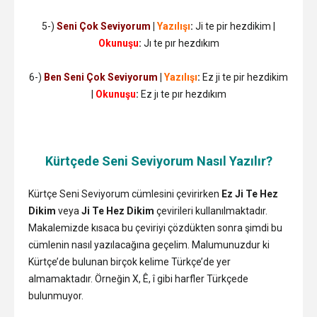
5-)
Seni Çok Seviyorum
|
Yazılışı
:
Ji te pir hezdikim |
Okunuşu
:
Jı te pır hezdıkım
6-)
Ben Seni Çok Seviyorum
|
Yazılışı
:
Ez ji te pir hezdikim
|
Okunuşu
:
Ez jı te pır hezdıkım
Kürtçede Seni Seviyorum Nasıl Yazılır?
Kürtçe Seni Seviyorum cümlesini çevirirken
Ez Ji Te Hez
Dikim
veya
Ji Te Hez Dikim
çevirileri kullanılmaktadır.
Makalemizde kısaca bu çeviriyi çözdükten sonra şimdi bu
cümlenin nasıl yazılacağına geçelim. Malumunuzdur ki
Kürtçe’de bulunan birçok kelime Türkçe’de yer
almamaktadır. Örneğin X, Ê, î gibi harfler Türkçede
bulunmuyor.