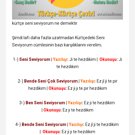
kürtçe seni seviyorum ne demektir
Şimdi lafı daha fazla uzatmadan Kürtçedeki Seni
Seviyorum cümlesinin bazı karşılıklarını verelim;
1-)
Seni Seviyorum
|
Yazılışı
:
Ji te hezdikim |
Okunuşu
:
Jı
te hezdıkım
2-)
Bende Seni Çok Seviyorum
|
Yazılışı
:
Ez jî ji te pir
hezdikim |
Okunuşu
:
Ez ji jı te pır hezdıkım
3-)
Ben Seni Seviyorum
|
Yazılışı
:
Ez ji te hezdikim
|
Okunuşu
:
Ez jı te hezdıkım
4-)
Bende Seni Seviyorum
|
Yazılışı
:
Ez jî ji te hezdikim
|
Okunuşu
:
Ez ji jı te hezdıkım