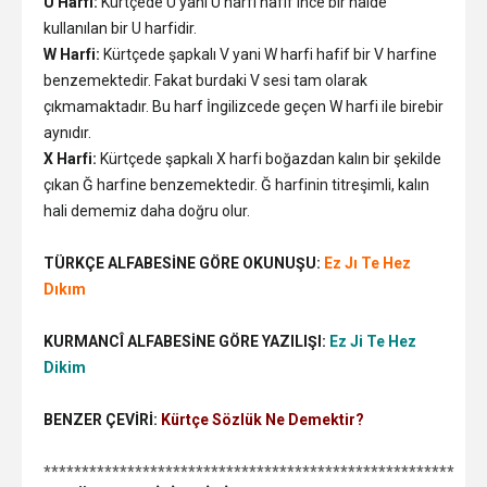
Û Harfi:
Kürtçede U yani Û harfi hafif ince bir halde
kullanılan bir U harfidir.
W Harfi:
Kürtçede şapkalı V yani W harfi hafif bir V harfine
benzemektedir. Fakat burdaki V sesi tam olarak
çıkmamaktadır. Bu harf İngilizcede geçen W harfi ile birebir
aynıdır.
X Harfi:
Kürtçede şapkalı X harfi boğazdan kalın bir şekilde
çıkan Ğ harfine benzemektedir. Ğ harfinin titreşimli, kalın
hali dememiz daha doğru olur.
TÜRKÇE ALFABESİNE GÖRE OKUNUŞU:
Ez Jı Te Hez
Dıkım
KURMANCÎ ALFABESİNE GÖRE YAZILIŞI:
Ez Ji Te Hez
Dikim
BENZER ÇEVİRİ:
Kürtçe Sözlük Ne Demektir?
******************************************************