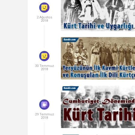
2 Ağustos
2018
30 Temmuz
2018
29 Temmuz
2018