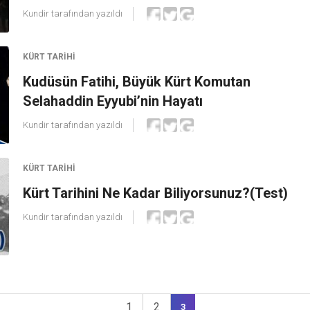
Kundir
tarafından yazıldı
KÜRT TARIHI
Kudüsün Fatihi, Büyük Kürt Komutan
Selahaddin Eyyubi’nin Hayatı
Kundir
tarafından yazıldı
KÜRT TARIHI
Kürt Tarihini Ne Kadar Biliyorsunuz?(Test)
Kundir
tarafından yazıldı
1
2
3