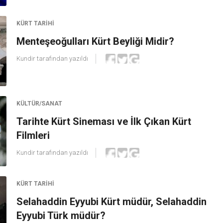
KÜRT TARIHI
Menteşeoğulları Kürt Beyliği Midir?
Kundir
tarafından yazıldı
KÜLTÜR/SANAT
Tarihte Kürt Sineması ve İlk Çıkan Kürt
Filmleri
Kundir
tarafından yazıldı
KÜRT TARIHI
Selahaddin Eyyubi Kürt müdür, Selahaddin
Eyyubi Türk müdür?