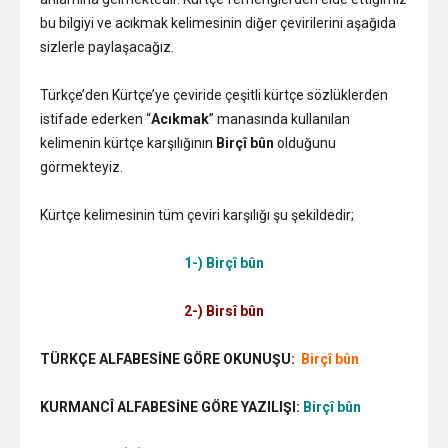
bu bilgiyi ve acıkmak kelimesinin diğer çevirilerini aşağıda
sizlerle paylaşacağız.
Türkçe’den Kürtçe’ye çeviride çeşitli kürtçe sözlüklerden
istifade ederken “
Acıkmak
” manasında kullanılan
kelimenin kürtçe karşılığının
Birçî bûn
olduğunu
görmekteyiz.
Kürtçe kelimesinin tüm çeviri karşılığı şu şekildedir;
1-) Birçî bûn
2-) Birsî bûn
TÜRKÇE ALFABESİNE GÖRE OKUNUŞU:
Birçî bûn
KURMANCÎ ALFABESİNE GÖRE YAZILIŞI:
Birçî bûn