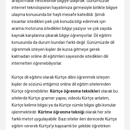
araştırmalar neticesinde bilgiye ulaşırdık. Günümüzde
internet teknolojisinin hayatımıza girmesiyle birlikte bilgiye
ulaşma konusunda bir hayli mesafe katedildi. Şimdi
insanlar istedikleri pek çok konuda bilgi edinmek için
arama motoruna istedikleri bilgiyi yazıyor ve çok sayıda
kaynak karşılarına çıkarak bilgiyi öğreniyorlar. Dil eğitimi
konusunda da durum bundan farklı değil. Günümüzde dil
öğrenmek isteyen kişiler de kursa gitmeye gerek
kalmadan online dil eğitimleri sayesinde istedikleri dili
internetten öğrenebiliyorlar.
Kürtçe dil eğitimi olarak Kürtçe dilini öğrenmek isteyen
kişiler de sözünü ettiğimiz online dil eğitim sitelerinden
Kürtçe öğrenebilirler.
Kürtçe öğrenme teknikleri
olarak bu
sitelerde Kürtçe gramer yapısı, videolu Kürtçe anlatım,
Kürtçe kelime bilgisi ya da Kürtçe cümle bilgisi gibi konular
işlenmektedir.
Kürtme öğrenme tekniği
olarak her site
farklı metot uygulayabilir. Bazı siteler ileri derecede Kürtçe
eğitim vererek Kürtçe’yi kapsamlı bir şekilde öğretirken