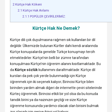
2
Kürtçe Hak Kökeni
2.1
Kürtçe Hak Anlamı
2.1.1
POPÜLER ÇEVİRİLERİMİZ:
Kürtçe Hak Ne Demek?
Kürtçe dili çok duyulmasına rağmen sık kullanılan bir dil
değildir. Ülkemizde bulunan Kürtler dahi kendi aralarında
Kürtçe konuşsalarda genelde Türkçe konuşmayı tercih
etmektedirler. Kürtçe’nin belli bir zümre tarafından
konuşulması Kürtçe’nin öğrenim alanını kısıtlamaktadır. Bu
da
Kürtçe sözlük
kullanımını daraltmaktadır. Kürtçe dil
kursları da pek çok yerde bulunmadığı için Kürtçe
öğrenmek için iki seçenek kalıyor; Birincisi Kürtçe bilen
birinden yardım almak diğeri de internette çeviri sitelerinde
Kürteç öğrenmek. Birincisi etkili bir yol olsa da bu konuda
tanıdık birini ya da nazınızın geçtiği ve size Kürtçe
öğrenme konusunda yardımcı olacak olan birisini bulmak
zor olacağı için geriye ikinci yol kalıyor.