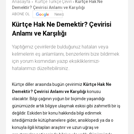
Anasayfa
Kürtçe Türkçe Çeviri
Kürtçe Hak Ne
›
›
Demektir? Çevirisi Anlamı ve Karşılığı
ABONE OL
News
Kürtçe Hak Ne Demektir? Çevirisi
Anlamı ve Karşılığı
Yaptığımız çevirilerde bulduğunuz hataları veya
kelimelerin eş anlamlarını, benzerlerini bize bildirmek
için yorum kısmından yazıp eksikliklerimizi-
hatalarımızı düzeltebilirsiniz..
Kürtçe diller arasında bugün çevirimiz
Kürtçe Hak Ne
Demektir? Çevirisi Anlamı ve Karşılığı
konusu
olacaktır. Bilgi çağının yoğun bir biçimde yaşandığı
günümüzde artık bilgiye ulaşmak eskisi gibi zahmetli bir iş
değildir. Eskiden bir konu hakkında bilgi edinmek
istediğimizde kütüphanelere gider, ansiklopedi ya da o
konuyla ilgili kitapları araştırır ve uzun uğraş ve