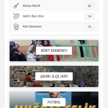
Kürtçe Müzik
20
Şehir | İlçe | Köy
14
Kürt Sineması
16
KÜRT EDEBIYATI
ŞEHIR | İLÇE | KÖY
FUTBOL