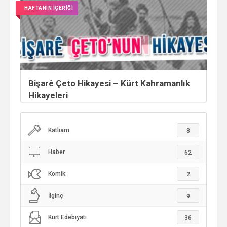
HAFTANIN İÇERİĞİ
Bişarê Çeto Hikayesi – Kürt Kahramanlık
Hikayeleri
Katliam
8
Haber
62
Komik
2
İlginç
9
Kürt Edebiyatı
36